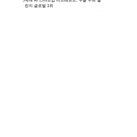
5
국내 AI 스타트업 비드래프트, 구글 주최 챌
린지 글로벌 1위