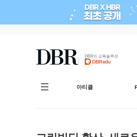
DBR의 교육솔루션
아티클