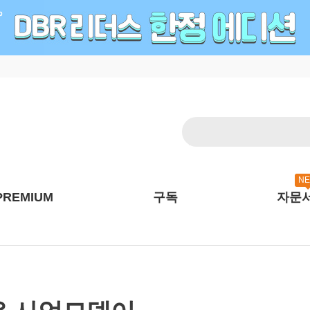
N
PREMIUM
구독
자문