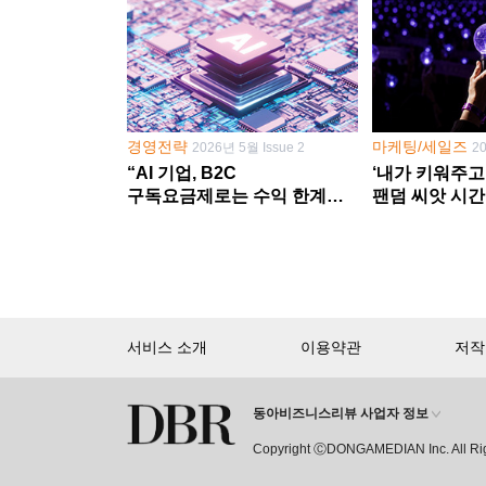
경영전략
마케팅/세일즈
2026년 5월 Issue 2
2
“AI 기업, B2C
‘내가 키워주고
구독요금제로는 수익 한계
팬덤 씨앗 시간
다른 사업 없이 AI 성장에만
‘정체성 공동체
의존 땐 위기”
서비스 소개
이용약관
저작
동아비즈니스리뷰 사업자 정보
회원 가입만 해도, DBR 월정액 
Copyright ⒸDONGAMEDIAN Inc. All Ri
15,000여 건의 DBR 콘텐츠를