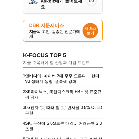
Askbiz에게 물어보세
GO
요
DBR 자문서비스
서비스
지금의 고민, 검증된 전문가에
보기
게
K-FOCUS TOP 5
지금 주목해야 할 산업과 기업 트렌드
1
엔비디아, 네이버 3대 주주 오른다… 한미
‘AI 생태계 동맹’ 결속력 강화
2
SK하이닉스, 美샌디스크와 HBF 첫 표준규
격 공개
3
LG전자 “못 따라 할 것” 반사율 0.5% OLED
구현
4
SK, 두산에 SK실트론 매각… 거래금액 2.3
조원