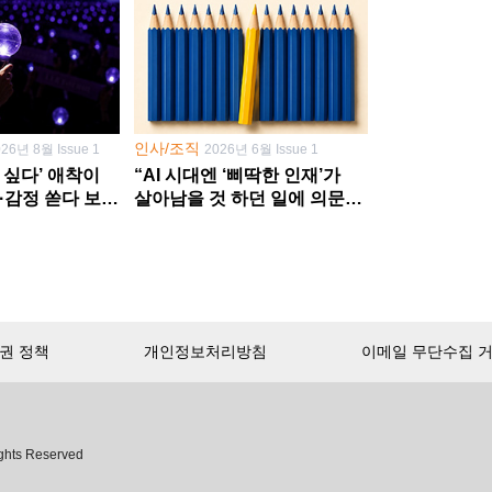
인사/조직
026년 8월 Issue 1
2026년 6월 Issue 1
 싶다’ 애착이
“AI 시대엔 ‘삐딱한 인재’가
·감정 쏟다 보면
살아남을 것 하던 일에 의문
’로
던지고 새 문제 발굴해야”
권 정책
개인정보처리방침
이메일 무단수집 
서비스 첫 달 무료!
ghts Reserved
무제한으로 이용
하세요.