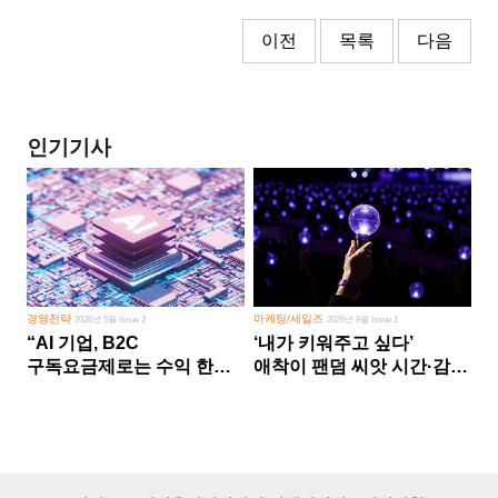
이전
목록
다음
인기기사
경영전략
마케팅/세일즈
2026년 5월 Issue 2
2026년 8월 Issue 1
“AI 기업, B2C
‘내가 키워주고 싶다’
구독요금제로는 수익 한계
애착이 팬덤 씨앗 시간·감정
다른 사업 없이 AI 성장에만
쏟다 보면 ‘정체성
의존 땐 위기”
공동체’로