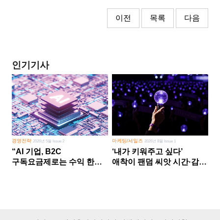
이전
목록
다음
인기기사
경영전략
마케팅/세일즈
2026년 5월 Issue 2
2026년 8월 Issue 1
“AI 기업, B2C
‘내가 키워주고 싶다’
구독요금제로는 수익 한계
애착이 팬덤 씨앗 시간·감정
다른 사업 없이 AI 성장에만
쏟다 보면 ‘정체성
의존 땐 위기”
공동체’로