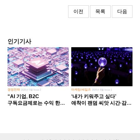
이전
목록
다음
인기기사
경영전략
마케팅/세일즈
2026년 5월 Issue 2
2026년 8월 Issue 1
“AI 기업, B2C
‘내가 키워주고 싶다’
구독요금제로는 수익 한계
애착이 팬덤 씨앗 시간·감정
다른 사업 없이 AI 성장에만
쏟다 보면 ‘정체성
의존 땐 위기”
공동체’로