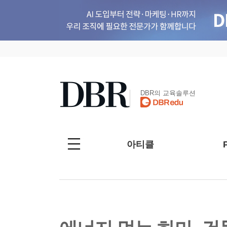
DBR의 교육솔루션
아티클