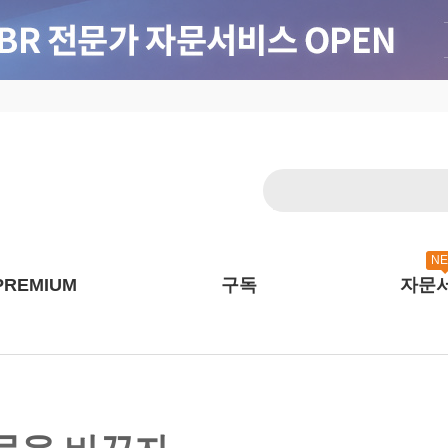
N
PREMIUM
구독
자문