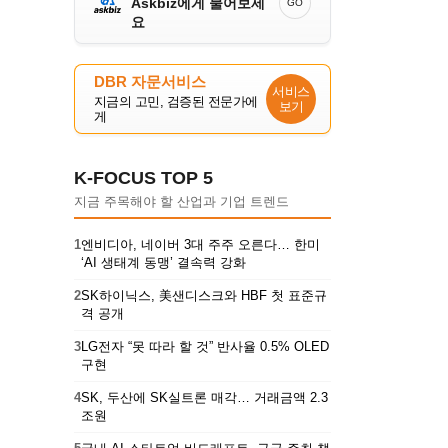
Askbiz에게 물어보세
GO
요
DBR 자문서비스
서비스
지금의 고민, 검증된 전문가에
보기
게
K-FOCUS TOP 5
지금 주목해야 할 산업과 기업 트렌드
1
엔비디아, 네이버 3대 주주 오른다… 한미
‘AI 생태계 동맹’ 결속력 강화
2
SK하이닉스, 美샌디스크와 HBF 첫 표준규
격 공개
3
LG전자 “못 따라 할 것” 반사율 0.5% OLED
구현
4
SK, 두산에 SK실트론 매각… 거래금액 2.3
조원