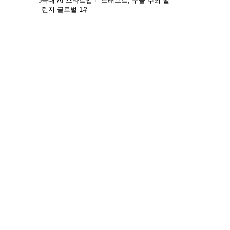
5
국내 AI 스타트업 비드래프트, 구글 주최 챌
린지 글로벌 1위