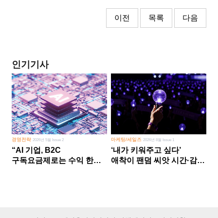
이전
목록
다음
인기기사
경영전략
마케팅/세일즈
2026년 5월 Issue 2
2026년 8월 Issue 1
“AI 기업, B2C
‘내가 키워주고 싶다’
구독요금제로는 수익 한계
애착이 팬덤 씨앗 시간·감정
다른 사업 없이 AI 성장에만
쏟다 보면 ‘정체성
의존 땐 위기”
공동체’로