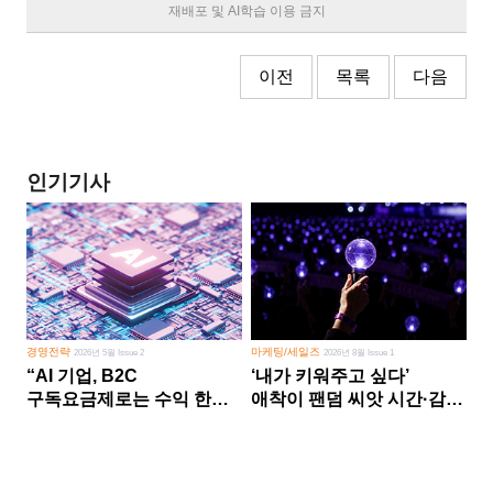
재배포 및 AI학습 이용 금지
이전
목록
다음
인기기사
경영전략
마케팅/세일즈
2026년 5월 Issue 2
2026년 8월 Issue 1
“AI 기업, B2C
‘내가 키워주고 싶다’
구독요금제로는 수익 한계
애착이 팬덤 씨앗 시간·감정
다른 사업 없이 AI 성장에만
쏟다 보면 ‘정체성
의존 땐 위기”
공동체’로