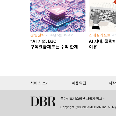
경영전략
스페셜리포트
2026년 5월 Issue 2
20
“AI 기업, B2C
AI 시대, 철
구독요금제로는 수익 한계
이유
다른 사업 없이 AI 성장에만
의존 땐 위기”
서비스 소개
이용약관
저작
동아비즈니스리뷰 사업자 정보
회원 가입만 해도, DBR 월정액 
Copyright ⒸDONGAMEDIAN Inc. All Ri
15,000여 건의 DBR 콘텐츠를