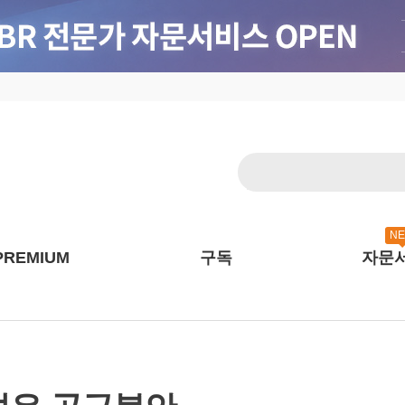
N
PREMIUM
구독
자문