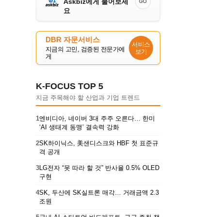
Askbiz에게 물어보세
GO
요
DBR 자문서비스
서비스
지금의 고민, 검증된 전문가에
보기
게
K-FOCUS TOP 5
지금 주목해야 할 산업과 기업 트렌드
1
엔비디아, 네이버 3대 주주 오른다… 한미
‘AI 생태계 동맹’ 결속력 강화
2
SK하이닉스, 美샌디스크와 HBF 첫 표준규
격 공개
3
LG전자 “못 따라 할 것” 반사율 0.5% OLED
구현
4
SK, 두산에 SK실트론 매각… 거래금액 2.3
조원