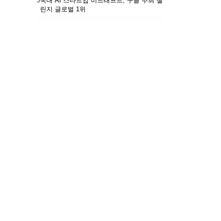
5
국내 AI 스타트업 비드래프트, 구글 주최 챌
린지 글로벌 1위