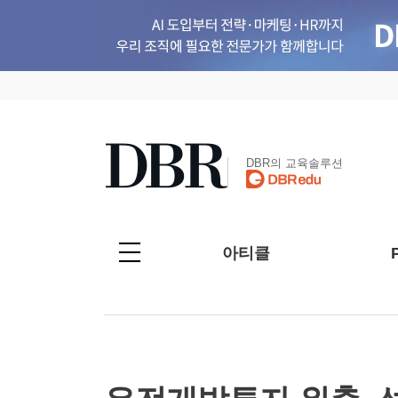
DBR의 교육솔루션
아티클