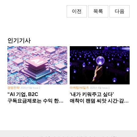
이전
목록
다음
인기기사
경영전략
마케팅/세일즈
2026년 5월 Issue 2
2026년 8월 Issue 1
“AI 기업, B2C
‘내가 키워주고 싶다’
구독요금제로는 수익 한계
애착이 팬덤 씨앗 시간·감정
다른 사업 없이 AI 성장에만
쏟다 보면 ‘정체성
의존 땐 위기”
공동체’로