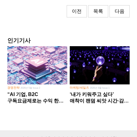
이전
목록
다음
인기기사
경영전략
마케팅/세일즈
2026년 5월 Issue 2
2026년 8월 Issue 1
“AI 기업, B2C
‘내가 키워주고 싶다’
구독요금제로는 수익 한계
애착이 팬덤 씨앗 시간·감정
다른 사업 없이 AI 성장에만
쏟다 보면 ‘정체성
의존 땐 위기”
공동체’로