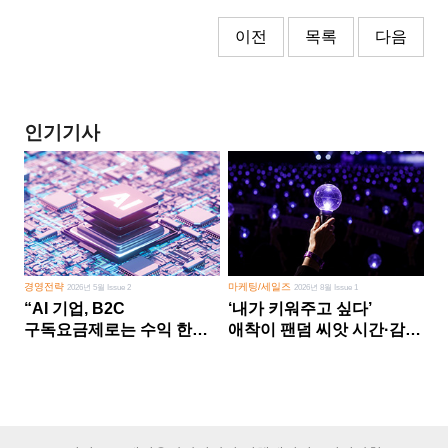
이전
목록
다음
인기기사
경영전략
마케팅/세일즈
2026년 5월 Issue 2
2026년 8월 Issue 1
“AI 기업, B2C
‘내가 키워주고 싶다’
구독요금제로는 수익 한계
애착이 팬덤 씨앗 시간·감정
다른 사업 없이 AI 성장에만
쏟다 보면 ‘정체성
의존 땐 위기”
공동체’로