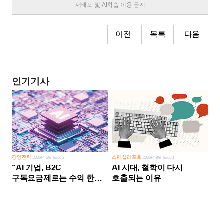
재배포 및 AI학습 이용 금지
이전
목록
다음
인기기사
경영전략
스페셜리포트
2026년 5월 Issue 2
2026년 8월 Issue 1
“AI 기업, B2C
AI 시대, 철학이 다시
구독요금제로는 수익 한계
호출되는 이유
다른 사업 없이 AI 성장에만
의존 땐 위기”