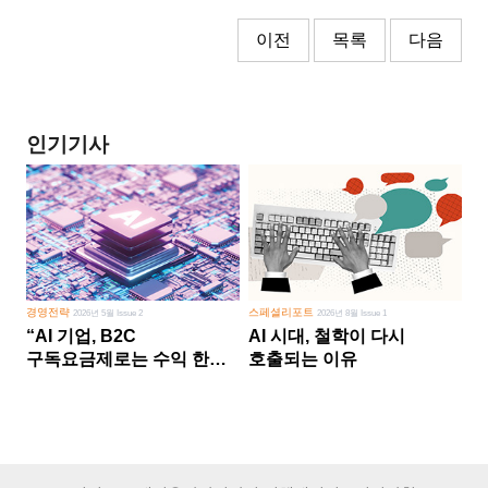
이전
목록
다음
인기기사
경영전략
스페셜리포트
2026년 5월 Issue 2
2026년 8월 Issue 1
“AI 기업, B2C
AI 시대, 철학이 다시
구독요금제로는 수익 한계
호출되는 이유
다른 사업 없이 AI 성장에만
의존 땐 위기”