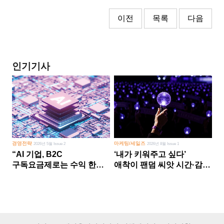
이전
목록
다음
인기기사
경영전략
마케팅/세일즈
2026년 5월 Issue 2
2026년 8월 Issue 1
“AI 기업, B2C
‘내가 키워주고 싶다’
구독요금제로는 수익 한계
애착이 팬덤 씨앗 시간·감정
다른 사업 없이 AI 성장에만
쏟다 보면 ‘정체성
의존 땐 위기”
공동체’로