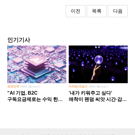
이전
목록
다음
인기기사
경영전략
마케팅/세일즈
2026년 5월 Issue 2
2026년 8월 Issue 1
“AI 기업, B2C
‘내가 키워주고 싶다’
구독요금제로는 수익 한계
애착이 팬덤 씨앗 시간·감정
다른 사업 없이 AI 성장에만
쏟다 보면 ‘정체성
의존 땐 위기”
공동체’로