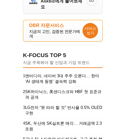
Askbiz에게 물어보세
GO
요
DBR 자문서비스
서비스
지금의 고민, 검증된 전문가에
보기
게
K-FOCUS TOP 5
지금 주목해야 할 산업과 기업 트렌드
1
엔비디아, 네이버 3대 주주 오른다… 한미
‘AI 생태계 동맹’ 결속력 강화
2
SK하이닉스, 美샌디스크와 HBF 첫 표준규
격 공개
3
LG전자 “못 따라 할 것” 반사율 0.5% OLED
구현
4
SK, 두산에 SK실트론 매각… 거래금액 2.3
조원