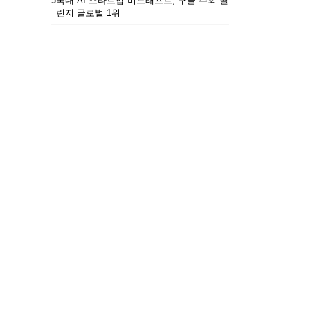
5
국내 AI 스타트업 비드래프트, 구글 주최 챌
린지 글로벌 1위