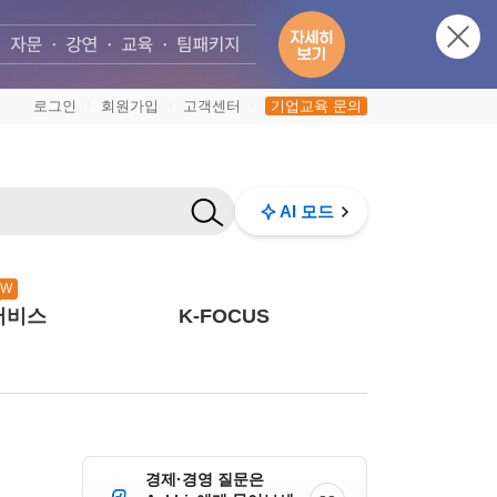
로그인
회원가입
고객센터
기업교육 문의
|
|
|
AI 모드
EW
서비스
K-FOCUS
경제·경영 질문은