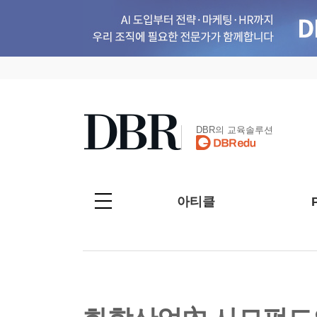
DBR의 교육솔루션
아티클