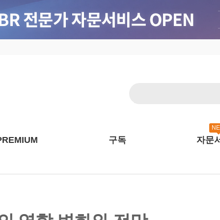
N
PREMIUM
구독
자문