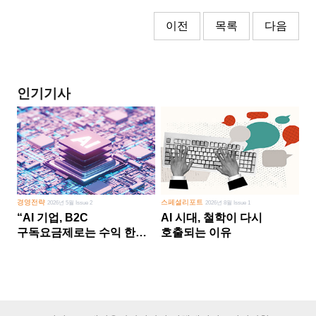
이전
목록
다음
인기기사
경영전략
스페셜리포트
2026년 5월 Issue 2
2026년 8월 Issue 1
“AI 기업, B2C
AI 시대, 철학이 다시
구독요금제로는 수익 한계
호출되는 이유
다른 사업 없이 AI 성장에만
의존 땐 위기”