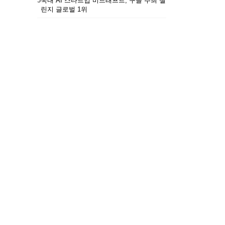
5
국내 AI 스타트업 비드래프트, 구글 주최 챌
린지 글로벌 1위