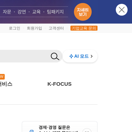
로그인
회원가입
고객센터
기업교육 문의
|
|
|
AI 모드
EW
서비스
K-FOCUS
경제·경영 질문은