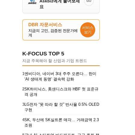
Askbiz에게 물어보세
GO
요
DBR 자문서비스
서비스
지금의 고민, 검증된 전문가에
보기
게
K-FOCUS TOP 5
지금 주목해야 할 산업과 기업 트렌드
1
엔비디아, 네이버 3대 주주 오른다… 한미
‘AI 생태계 동맹’ 결속력 강화
2
SK하이닉스, 美샌디스크와 HBF 첫 표준규
격 공개
3
LG전자 “못 따라 할 것” 반사율 0.5% OLED
구현
4
SK, 두산에 SK실트론 매각… 거래금액 2.3
조원