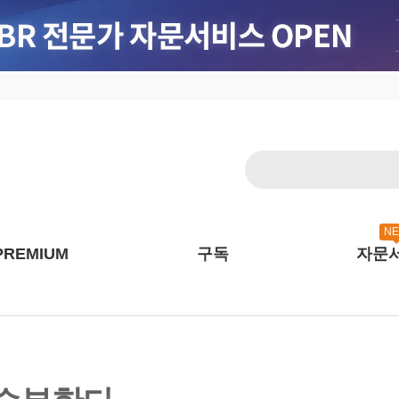
N
PREMIUM
구독
자문