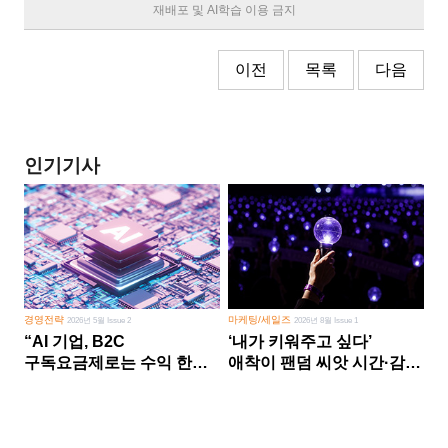
재배포 및 AI학습 이용 금지
이전
목록
다음
인기기사
경영전략
마케팅/세일즈
2026년 5월 Issue 2
2026년 8월 Issue 1
“AI 기업, B2C
‘내가 키워주고 싶다’
구독요금제로는 수익 한계
애착이 팬덤 씨앗 시간·감정
다른 사업 없이 AI 성장에만
쏟다 보면 ‘정체성
의존 땐 위기”
공동체’로