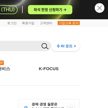
로그인
회원가입
고객센터
기업교육 문의
|
|
|
AI 모드
EW
서비스
K-FOCUS
경제·경영 질문은