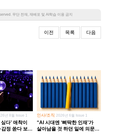
 reserved. 무단 전재, 재배포 및 AI학습 이용 금지
이전
목록
다음
인사/조직
026년 8월 Issue 1
2026년 6월 Issue 1
 싶다’ 애착이
“AI 시대엔 ‘삐딱한 인재’가
·감정 쏟다 보면
살아남을 것 하던 일에 의문