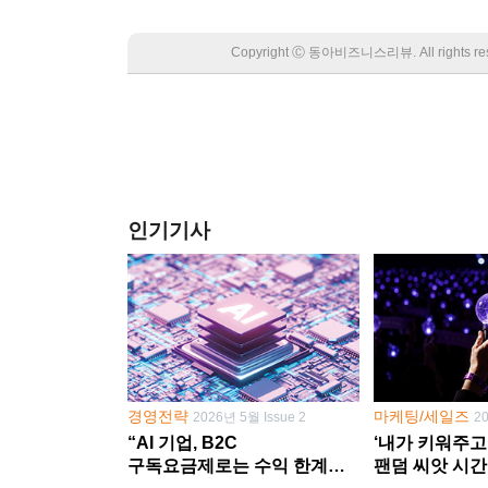
Copyright Ⓒ 동아비즈니스리뷰. All rights
인기기사
경영전략
마케팅/세일즈
2026년 5월 Issue 2
2
“AI 기업, B2C
‘내가 키워주고
구독요금제로는 수익 한계
팬덤 씨앗 시간