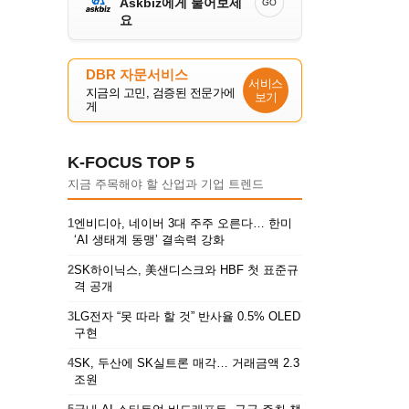
Askbiz에게 물어보세
GO
요
DBR 자문서비스
서비스
지금의 고민, 검증된 전문가에
보기
게
K-FOCUS TOP 5
지금 주목해야 할 산업과 기업 트렌드
1
엔비디아, 네이버 3대 주주 오른다… 한미
‘AI 생태계 동맹’ 결속력 강화
2
SK하이닉스, 美샌디스크와 HBF 첫 표준규
격 공개
3
LG전자 “못 따라 할 것” 반사율 0.5% OLED
구현
4
SK, 두산에 SK실트론 매각… 거래금액 2.3
조원