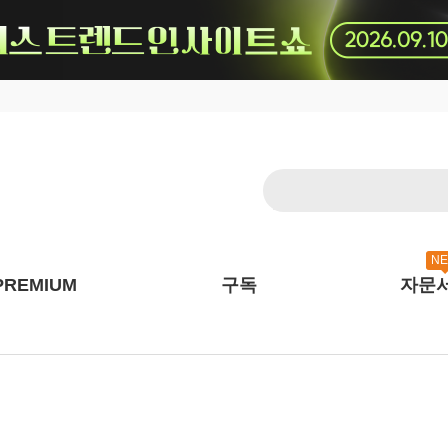
N
PREMIUM
구독
자문