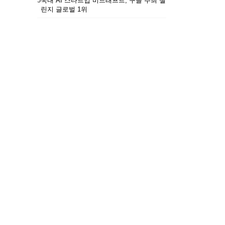
5
국내 AI 스타트업 비드래프트, 구글 주최 챌
린지 글로벌 1위