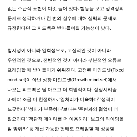
없는 주관적 표현이 여럿 들어 있다
.
행동을 보고 성격상의
문제로 생각하거나 한 번의 실수에 대해 실력의 문제로
규정한다면 그 피드백은 받아들여질 가능성이 낮다
.
항시성이 아니라 일회성으로
,
고질적인 것이 아니라
우연적인 것으로
,
전반적인 것이 아니라 부분적인 오류로
프레임할 때 받아들이기 쉬워진다
.
고정된 마인드셋
(Fixed
mind-set)
이 아닌 성장 마인드셋
(Growth mind-set)
에서
나오는 피드백은 덜 아프고 더 희망적이다
.
성장시켜줄
바에야 조금 더 친절하자
. ‘
일처리가 미숙하다
’ ‘
성격이
느긋하다
’ ‘
성의가 부족하다
’
보다는
‘
주변과의 협업이 더
필요하다
’ ‘
객관적 데이터를 더 이용하라
’ ‘
보고의 타이밍을
잘 맞춰라
’
등 개선 가능한 형태로 프레임할 때 성공할