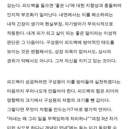
갖는다
.
피드백을 들으면
‘
좋은 나
’
에 대한 지향성과 충돌하며
인지적 부조화가 일어난다
.
내면에서는 이를 해소하려는
내적 긴장이 생기며 현실부정
,
자기방어가 무의식적으로
작동한다
.
내게 피가 되고 살이 되는 좋은 말이라는 이성적
판단은 그 다음이다
.
구성원이 피드백에 방어적인 태도를
보이는 것은 편협해서도
,
성장 의욕이 없어서도
,
상사의
권위가 약해서도 아니다
.
그저 자신을 지키고 있는 것이다
.
피드백이 성공하려면 구성원이 이를 받아들여 실천하겠다는
마음까지 우러나오게 만들어야 한다
.
피드백의 힘은 리더의
영향력의 크기에서 구성원의 저항의 크기를 뺀 값이다
.
그렇다면 무엇이 저항을 만드는가
?
바로 평가적 언어다
.
“
자네는 왜 그리 일을 무책임하게 처리하나
” “
과장
3
년 차가
이런 식으로 하다니 개념이 없네
”
에는 듣는 이가 동의할 수