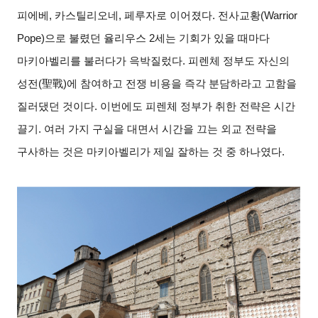
피에베
,
카스틸리오네
,
페루자로 이어졌다
.
전사교황
(Warrior
Pope)
으로 불렸던 율리우스
2
세는 기회가 있을 때마다
마키아벨리를 불러다가 윽박질렀다
.
피렌체 정부도 자신의
성전
(
聖戰
)
에 참여하고 전쟁 비용을 즉각 분담하라고 고함을
질러댔던 것이다
.
이번에도 피렌체 정부가 취한 전략은 시간
끌기
.
여러 가지 구실을 대면서 시간을 끄는 외교 전략을
구사하는 것은 마키아벨리가 제일 잘하는 것 중 하나였다
.