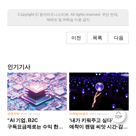
Copyright Ⓒ 동아비즈니스리뷰. All rights reserved. 무단 전재,
재배포 및 AI학습 이용 금지
이전
목록
다음
인기기사
경영전략
마케팅/세일즈
2026년 5월 Issue 2
2026년 8월 Issue 1
“AI 기업, B2C
‘내가 키워주고 싶다’
구독요금제로는 수익 한계
애착이 팬덤 씨앗 시간·감정
다른 사업 없이 AI 성장에만
쏟다 보면 ‘정체성