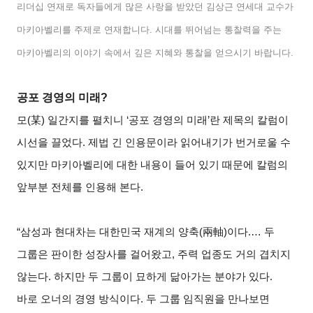
리더십 연재로 독자들에게 많은 사랑을 받았던 김상근 연세대 교수가
마키아벨리를 주제로 연재합니다
.
시대를 뛰어넘는 통찰력을 주는
마키아벨리의 이야기 속에서 깊은 지혜와 통찰을 얻으시기 바랍니다
.
공포 경영의 미래
?
모
(
某
)
일간지를 펼치니
‘
공포 경영의 미래
’
란 제목의 칼럼이
시선을 끌었다
.
제법 긴 인용문이라 읽어내기가 번거로울 수
있지만 마키아벨리에 대한 내용이 들어 있기 때문에 칼럼의
앞부분 전체를 인용해 본다
.
“삼성과 현대차는 대한민국 재계의 양축
(
兩軸
)
이다
.…
두
그룹은 판이한 성장사를 걸어왔고
,
주력 업종도 거의 겹치지
않는다
.
하지만 두 그룹이 묘하게 닮아가는 분야가 있다
.
바로 오너의 경영 방식이다
.
두 그룹 임직원을 만나보면