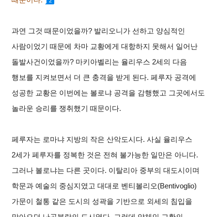
2
과연 그것 때문이었을까
?
발리오니가 선하고 양심적인
사람이었기 때문에 차마 교황에게 대항하지 못해서 일어난
돌발사건이었을까
?
마키아벨리는 율리우스
2
세의 다음
행보를 지켜보면서 더 큰 충격을 받게 된다
.
페루자 공격에
성공한 교황은 이번에는 볼로냐 공격을 감행했고 그곳에서도
놀라운 승리를 쟁취했기 때문이다
.
페루자는 로마냐 지방의 작은 산악도시다
.
사실 율리우스
2
세가 페루자를 정복한 것은 전혀 불가능한 일만은 아니다
.
그러나 볼로냐는 다른 곳이다
.
이탈리아 중부의 대도시이며
학문과 예술의 중심지였고 대대로 벤티볼리오
(Bentivoglio)
가문이 철통 같은 도시의 성곽을 기반으로 외세의 침입을
막아오던 난공불락의 도시였다
.
그런데 약체인 교황의