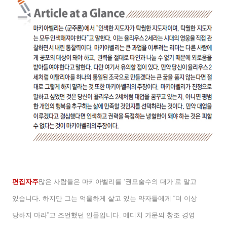
편집자주
많은 사람들은 마키아벨리를
‘
권모술수의 대가
’
로 알고
있습니다
.
하지만 그는 억울하게 살고 있는 약자들에게
“
더 이상
당하지 마라
”
고 조언했던 인물입니다
.
메디치 가문의 창조 경영