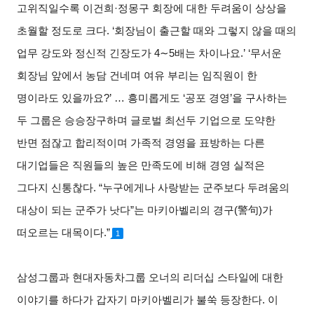
고위직일수록 이건희
·
정몽구 회장에 대한 두려움이 상상을
초월할 정도로 크다
. ‘
회장님이 출근할 때와 그렇지 않을 때의
업무 강도와 정신적 긴장도가
4∼5
배는 차이나요
.’ ‘
무서운
회장님 앞에서 농담 건네며 여유 부리는 임직원이 한
명이라도 있을까요
?’ …
흥미롭게도
‘
공포 경영
’
을 구사하는
두 그룹은 승승장구하며 글로벌 최선두 기업으로 도약한
반면 점잖고 합리적이며 가족적 경영을 표방하는 다른
대기업들은 직원들의 높은 만족도에 비해 경영 실적은
그다지 신통찮다
. “
누구에게나 사랑받는 군주보다 두려움의
대상이 되는 군주가 낫다
”
는 마키아벨리의 경구
(
警句
)
가
떠오르는 대목이다
.”
1
삼성그룹과 현대자동차그룹 오너의 리더십 스타일에 대한
이야기를 하다가 갑자기 마키아벨리가 불쑥 등장한다
.
이