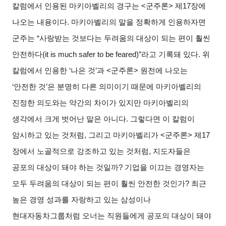
칼럼에서 인용된 마키아벨리의 경구는
<
군주론
>
제
17
장에
나오는 내용이다
.
마키아벨리의 말을 정확하게 인용하자면
군주는
“
사랑받는 것보다는 두려움의 대상이 되는 편이 훨씬
안전하다
(it is much safer to be feared)”
라고 기록돼 있다
.
위
칼럼에서 인용한
‘
나은 것
’
과
<
군주론
>
원전에 나오는
‘
안전한 것
’
은 분명히 다른 의미이기 때문에 마키아벨리의
진정한 의도와는 약간의 차이가 있지만 마키아벨리의
생각에서 크게 벗어난 말은 아니다
.
그렇다면 이 칼럼이
암시하고 있는 것처럼
,
그리고 마키아벨리가
<
군주론
>
제
17
장에서 노골적으로 강조하고 있는 것처럼
,
지도자들은
공포의 대상이 돼야 하는 것일까
?
기업을 이끄는 경영자는
모두 두려움의 대상이 되는 편이 훨씬 안전한 것인가
?
최근
높은 경영 성과를 자랑하고 있는 삼성이나
현대자동차그룹처럼 오너는 직원들에게 공포의 대상이 돼야