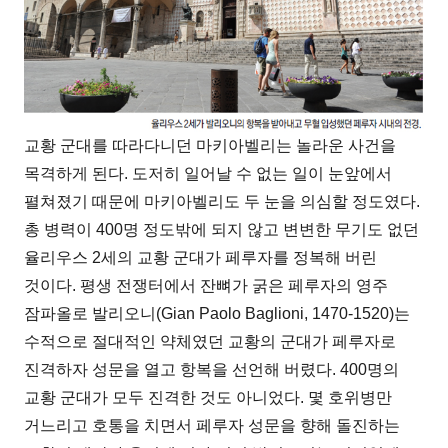
교황 군대를 따라다니던 마키아벨리는 놀라운 사건을
목격하게 된다
.
도저히 일어날 수 없는 일이 눈앞에서
펼쳐졌기 때문에 마키아벨리도 두 눈을 의심할 정도였다
.
총 병력이
400
명 정도밖에 되지 않고 변변한 무기도 없던
율리우스
2
세의 교황 군대가 페루자를 정복해 버린
것이다
.
평생 전쟁터에서 잔뼈가 굵은 페루자의 영주
잠파올로 발리오니
(Gian Paolo Baglioni, 1470-1520)
는
수적으로 절대적인 약체였던 교황의 군대가 페루자로
진격하자 성문을 열고 항복을 선언해 버렸다
. 400
명의
교황 군대가 모두 진격한 것도 아니었다
.
몇 호위병만
거느리고 호통을 치면서 페루자 성문을 향해 돌진하는