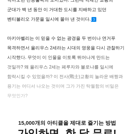
군대가 백 년 동안 이 거대한 도시를 지배하고 있던
벤티볼리오 가문을 일시에 몰아 낸 것이다
.
3
마키아벨리는 이 믿을 수 없는 광경을 두 번이나 연거푸
목격하면서 율리우스
2
세라는 시대의 영웅을 다시 관찰하기
시작했다
.
무엇이 이 인물을 이토록 뛰어나게 만드는
것일까
?
왜 율리우스
2
세는 페루자와 볼로냐를 일시에
함락시킬 수 있었을까
?
이 전사
(
戰士
)
교황의 놀라운 배짱과
용기는 어디서 나오는 것이며 그가 가진 탁월함의 비밀은
무엇인가
?
15,000개의 아티클을 제대로 즐기는 방법
가입하면, 한 달 무료!