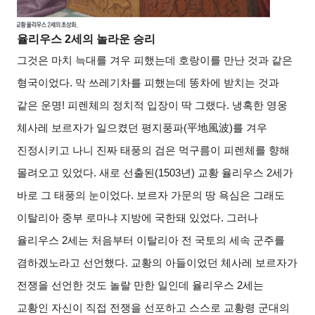
율리우스
2
세의 놀라운 승리
그것은 마치 늑대를 겨우 피했는데 호랑이를 만난 것과 같은
형국이었다
.
막 쓰레기차를 피했는데 똥차에 받치는 것과
같은 운명
!
피렌체의 정치적 입장이 딱 그랬다
.
냉혹한 영웅
체사레 보르자가 일으켰던 평지풍파
(
平地風波
)
를 겨우
진정시키고 나니 진짜 태풍의 검은 먹구름이 피렌체를 향해
몰려오고 있었다
.
새로 선출된
(1503
년
)
교황 율리우스
2
세가
바로 그 태풍의 눈이었다
.
보르자 가문의 땅 욕심은 그래도
이탈리아 중부 로마냐 지방에 국한돼 있었다
.
그러나
율리우스
2
세는 처음부터 이탈리아 전 국토의 세속 군주를
겸하겠노라고 선언했다
.
교황의 아들이었던 체사레 보르자가
전쟁을 선언한 것도 놀랄 만한 일인데 율리우스
2
세는
교황인 자신이 직접 전쟁을 선포하고 스스로 교황령 군대의