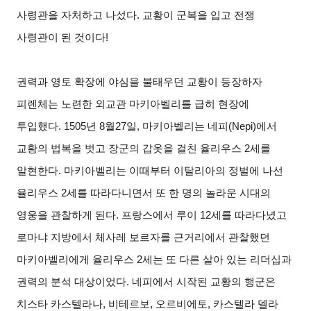
사령관을 자처하고 나섰다
.
교황이 군복을 입고 전쟁
사령관이 된 것이다
!
권력과 영토 확장에 야심을 불태우던 교황이 등장하자
피렌체는 노련한 외교관 마키아벨리를 급히 현장에
투입했다
. 1505
년
8
월
27
일
,
마키아벨리는 네피
(Nepi)
에서
교황의 법복을 벗고 장군의 갑옷을 걸친 율리우스
2
세를
알현한다
.
마키아벨리는 이때부터 이탈리아의 정벌에 나선
율리우스
2
세를 따라다니면서 또 한 명의 놀라운 시대의
영웅을 관찰하게 된다
.
프랑스에서 루이
12
세를 따라다녔고
로마냐 지방에서 체사레 보르자를 근거리에서 관찰했던
마키아벨리에게 율리우스
2
세는 또 다른 살아 있는 리더십과
권력의 분석 대상이었다
.
네피에서 시작된 교황의 행군은
치스타 카스텔라나
,
비테르보
,
오르비에토
,
카스텔라 델라