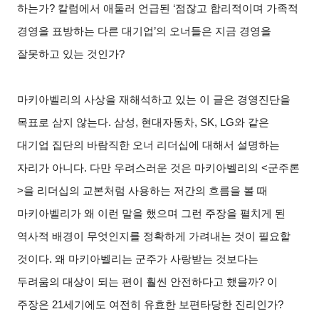
하는가
?
칼럼에서 애둘러 언급된
‘
점잖고 합리적이며 가족적
경영을 표방하는 다른 대기업
’
의 오너들은 지금 경영을
잘못하고 있는 것인가
?
마키아벨리의 사상을 재해석하고 있는 이 글은 경영진단을
목표로 삼지 않는다
.
삼성
,
현대자동차
, SK, LG
와 같은
대기업 집단의 바람직한 오너 리더십에 대해서 설명하는
자리가 아니다
.
다만 우려스러운 것은 마키아벨리의
<
군주론
>
을 리더십의 교본처럼 사용하는 저간의 흐름을 볼 때
마키아벨리가 왜 이런 말을 했으며 그런 주장을 펼치게 된
역사적 배경이 무엇인지를 정확하게 가려내는 것이 필요할
것이다
.
왜 마키아벨리는 군주가 사랑받는 것보다는
두려움의 대상이 되는 편이 훨씬 안전하다고 했을까
?
이
주장은
21
세기에도 여전히 유효한 보편타당한 진리인가
?