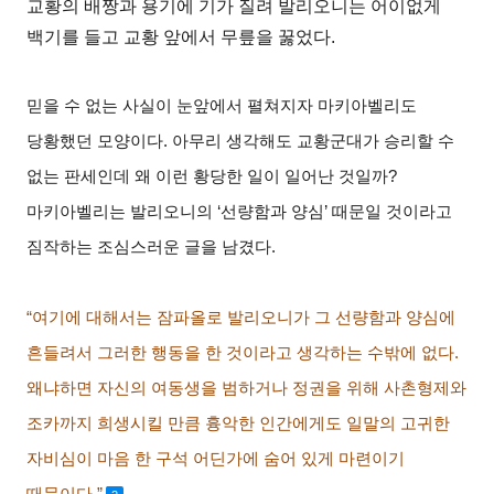
교황의 배짱과 용기에 기가 질려 발리오니는 어이없게
백기를 들고 교황 앞에서 무릎을 꿇었다
.
믿을 수 없는 사실이 눈앞에서 펼쳐지자 마키아벨리도
당황했던 모양이다
.
아무리 생각해도 교황군대가 승리할 수
없는 판세인데 왜 이런 황당한 일이 일어난 것일까
?
마키아벨리는 발리오니의
‘
선량함과 양심
’
때문일 것이라고
짐작하는 조심스러운 글을 남겼다
.
“여기에 대해서는 잠파올로 발리오니가 그 선량함과 양심에
흔들려서 그러한 행동을 한 것이라고 생각하는 수밖에 없다
.
왜냐하면 자신의 여동생을 범하거나 정권을 위해 사촌형제와
조카까지 희생시킬 만큼 흉악한 인간에게도 일말의 고귀한
자비심이 마음 한 구석 어딘가에 숨어 있게 마련이기
때문이다
.”