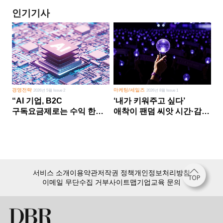
인기기사
경영전략
마케팅/세일즈
2026년 5월 Issue 2
2026년 8월 Issue 1
“AI 기업, B2C
‘내가 키워주고 싶다’
구독요금제로는 수익 한계
애착이 팬덤 씨앗 시간·감정
다른 사업 없이 AI 성장에만
쏟다 보면 ‘정체성
의존 땐 위기”
공동체’로
서비스 소개
이용약관
저작권 정책
개인정보처리방침
이메일 무단수집 거부
사이트맵
기업교육 문의