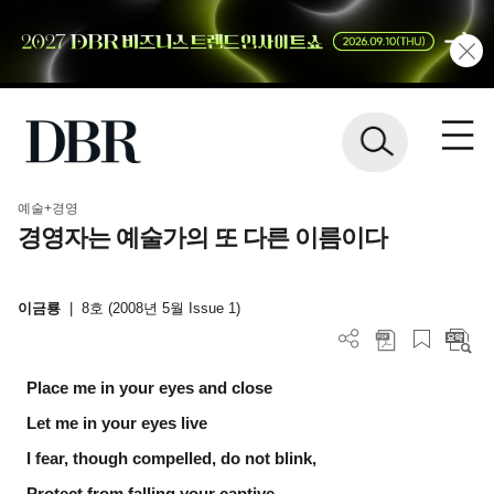
예술+경영
경영자는 예술가의 또 다른 이름이다
이금룡
|
8호 (2008년 5월 Issue 1)
Place me in your eyes and close
Let me in your eyes live
I fear, though compelled, do not blink,
Protect from falling your captive