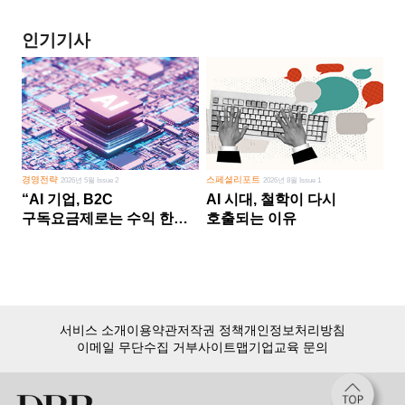
인기기사
경영전략
스페셜리포트
2026년 5월 Issue 2
2026년 8월 Issue 1
“AI 기업, B2C
AI 시대, 철학이 다시
구독요금제로는 수익 한계
호출되는 이유
다른 사업 없이 AI 성장에만
의존 땐 위기”
서비스 소개
이용약관
저작권 정책
개인정보처리방침
이메일 무단수집 거부
사이트맵
기업교육 문의