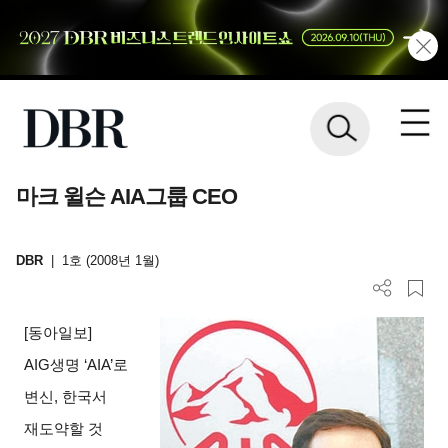
마크 윌슨 AIA그룹 CEO
DBR
|
1호 (2008년 1월)
[
동아일보]
AIG
생명 ‘AIA’로
변신, 한국서
재도약할 것