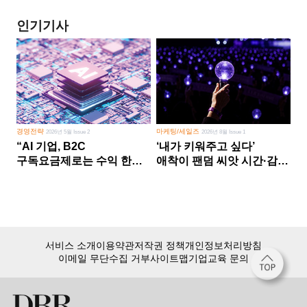
인기기사
경영전략
마케팅/세일즈
2026년 5월 Issue 2
2026년 8월 Issue 1
“AI 기업, B2C
‘내가 키워주고 싶다’
구독요금제로는 수익 한계
애착이 팬덤 씨앗 시간·감정
다른 사업 없이 AI 성장에만
쏟다 보면 ‘정체성
의존 땐 위기”
공동체’로
서비스 소개
이용약관
저작권 정책
개인정보처리방침
이메일 무단수집 거부
사이트맵
기업교육 문의