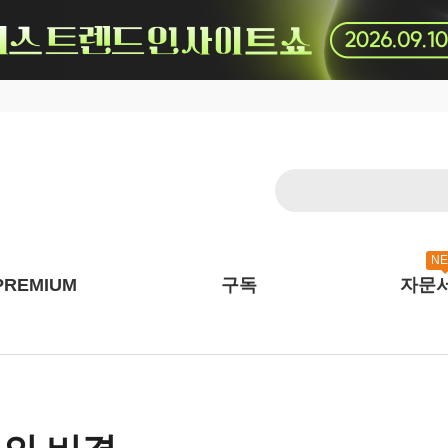
N
PREMIUM
구독
자문