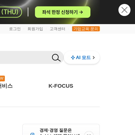
로그인
회원가입
고객센터
기업교육 문의
|
|
|
AI 모드
EW
서비스
K-FOCUS
경제·경영 질문은