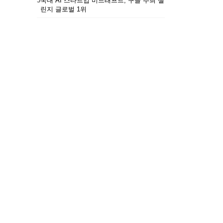
5
국내 AI 스타트업 비드래프트, 구글 주최 챌
린지 글로벌 1위