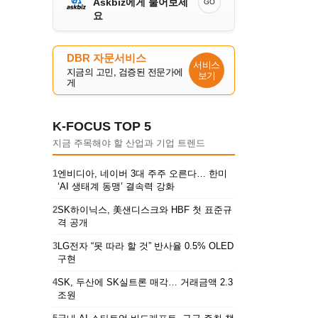
Askbiz에게 물어보세
GO
요
DBR 자문서비스
서비스
지금의 고민, 검증된 전문가에
보기
게
K-FOCUS TOP 5
지금 주목해야 할 산업과 기업 트렌드
1
엔비디아, 네이버 3대 주주 오른다… 한미
‘AI 생태계 동맹’ 결속력 강화
2
SK하이닉스, 美샌디스크와 HBF 첫 표준규
격 공개
3
LG전자 “못 따라 할 것” 반사율 0.5% OLED
구현
4
SK, 두산에 SK실트론 매각… 거래금액 2.3
조원