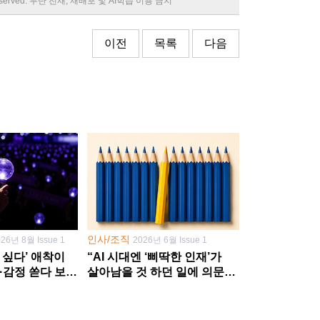
 reserved. 무단 전재, 재배포 및 AI학습 이용 금지
이전
목록
다음
인사/조직
026년 8월 Issue 1
2026년 6월 Issue 1
 싶다’ 애착이
“AI 시대엔 ‘삐딱한 인재’가
·감정 쏟다 보면
살아남을 것 하던 일에 의문
’로
던지고 새 문제 발굴해야”