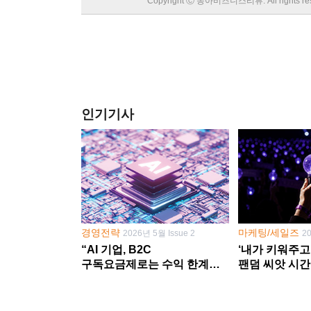
Copyright Ⓒ 동아비즈니스리뷰. All rights
인기기사
경영전략
마케팅/세일즈
2026년 5월 Issue 2
2
“AI 기업, B2C
‘내가 키워주고
구독요금제로는 수익 한계
팬덤 씨앗 시간
다른 사업 없이 AI 성장에만
‘정체성 공동체
의존 땐 위기”