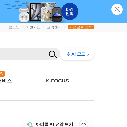
로그인
회원가입
고객센터
기업교육 문의
|
|
|
AI 모드
EW
서비스
K-FOCUS
아티클 AI 요약 보기
GO