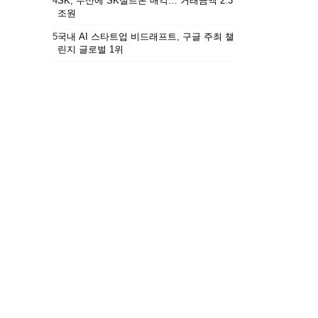
4
SK, 두산에 SK실트론 매각… 거래금액 2.3
조원
5
국내 AI 스타트업 비드래프트, 구글 주최 챌
린지 글로벌 1위