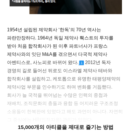
1954년 설립된 제약회사 ‘한독’의 70년 역사는
파란만장하다. 1964년 독일 제약사 훽스트의 투자를
받아 처음 합작회사가 된 이후 파트너사가 프랑스
제약사와의 잇단 M&A를 겪으면서 다국적 제약사
아벤티스로, 사노피로 바뀌어 왔다.
2012년 독자
1
경영의 길로 들어선 뒤로도 이스라엘 제약사 테바와
합작회사를 설립하고, 케토톱으로 유명한 태평양제약의
제약사업 부문을 인수하기도 하며 변화를 거듭했다.
회사가 늘 국적을 뛰어넘는 수많은 인력의 중첩과
재배치, 조직문화의 충돌과 융합 등 어지러운 구조조정
소용돌이 한복판에 있었다고 해도 과언이 아니다. 자연히
그 중심에는 HR(인적자원) 관리가 있었다.
15,000개의 아티클을 제대로 즐기는 방법