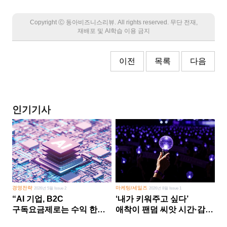
Copyright Ⓒ 동아비즈니스리뷰. All rights reserved. 무단 전재,
재배포 및 AI학습 이용 금지
이전
목록
다음
인기기사
경영전략
마케팅/세일즈
2026년 5월 Issue 2
2026년 8월 Issue 1
“AI 기업, B2C
‘내가 키워주고 싶다’
구독요금제로는 수익 한계
애착이 팬덤 씨앗 시간·감정
다른 사업 없이 AI 성장에만
쏟다 보면 ‘정체성