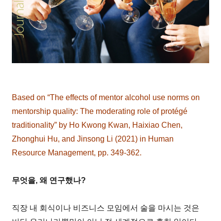
Based on “The effects of mentor alcohol use norms on
mentorship quality: The moderating role of protégé
traditionality” by Ho Kwong Kwan, Haixiao Chen,
Zhonghui Hu, and Jinsong Li (2021) in Human
Resource Management, pp. 349-362.
무엇을, 왜 연구했나?
직장 내 회식이나 비즈니스 모임에서 술을 마시는 것은