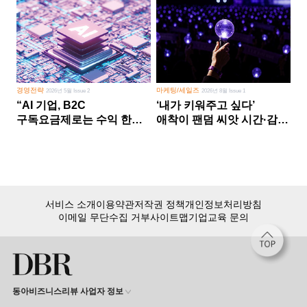
경영전략
마케팅/세일즈
2026년 5월 Issue 2
2026년 8월 Issue 1
“AI 기업, B2C
‘내가 키워주고 싶다’
구독요금제로는 수익 한계
애착이 팬덤 씨앗 시간·감정
다른 사업 없이 AI 성장에만
쏟다 보면 ‘정체성
의존 땐 위기”
공동체’로
서비스 소개
이용약관
저작권 정책
개인정보처리방침
이메일 무단수집 거부
사이트맵
기업교육 문의
동아비즈니스리뷰 사업자 정보