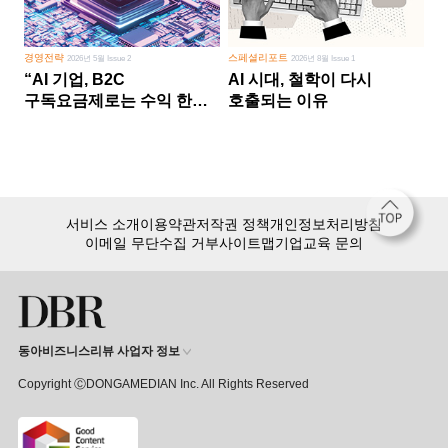
경영전략
스페셜리포트
2026년 5월 Issue 2
2026년 8월 Issue 1
“AI 기업, B2C
AI 시대, 철학이 다시
구독요금제로는 수익 한계
호출되는 이유
다른 사업 없이 AI 성장에만
의존 땐 위기”
서비스 소개
이용약관
저작권 정책
개인정보처리방침
이메일 무단수집 거부
사이트맵
기업교육 문의
동아비즈니스리뷰 사업자 정보
Copyright ⒸDONGAMEDIAN Inc. All Rights Reserved
회원 가입만 해도, DBR 월정액 서비스 첫 달 무료!
15,000여 건의 DBR 콘텐츠를
무제한으로 이용
하세요.