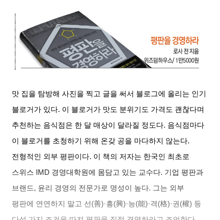
맛 집을 탐방해 사진을 찍고 글을 써서 블로그에 올리는 인기
블로거가 있다. 이 블로거가 맛도 분위기도 가격도 괜찮다며
추천하는 음식점은 한 달 매상이 달라질 정도다. 음식점마다
이 블로거를 초청하기 위해 온갖 공을 마다하지 않는다.
전형적인 외부 평판이다. 이 책의 저자는 한국인 최초로
스위스 IMD 경영대학원에 몸담고 있는 교수다. 기업 평판과
브랜드, 윤리 경영의 전문가로 명성이 높다. 그는 외부
평판에 연연하지 말고 선(
善
)·
흥(
興
)·
능(
能
)·
격(
格
)·
권(
權
)
등
다섯 가지 조건을 따져 평판을 직접 경영하라고 조언한다.