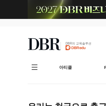
DBR의 교육솔루션
아티클