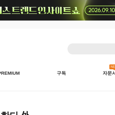
N
PREMIUM
구독
자문