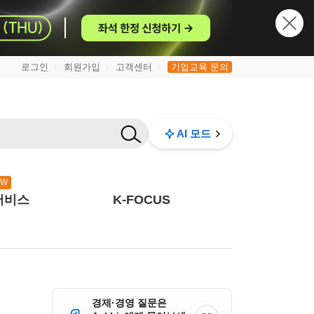
로그인
회원가입
고객센터
기업교육 문의
|
|
|
AI 모드
EW
서비스
K-FOCUS
경제·경영 질문은