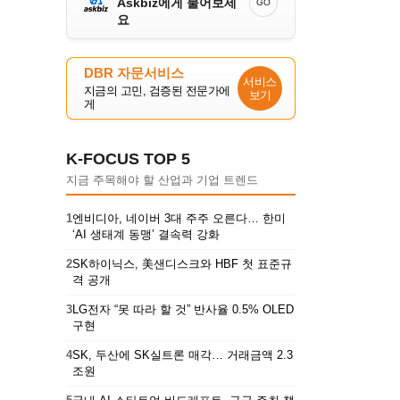
Askbiz에게 물어보세
GO
요
DBR 자문서비스
서비스
지금의 고민, 검증된 전문가에
보기
게
K-FOCUS TOP 5
지금 주목해야 할 산업과 기업 트렌드
1
엔비디아, 네이버 3대 주주 오른다… 한미
‘AI 생태계 동맹’ 결속력 강화
2
SK하이닉스, 美샌디스크와 HBF 첫 표준규
격 공개
3
LG전자 “못 따라 할 것” 반사율 0.5% OLED
구현
4
SK, 두산에 SK실트론 매각… 거래금액 2.3
조원