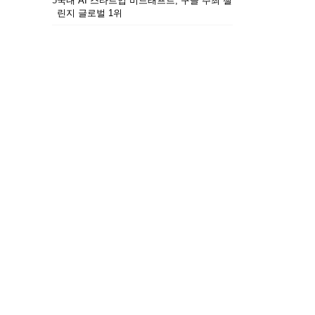
5
국내 AI 스타트업 비드래프트, 구글 주최 챌
린지 글로벌 1위