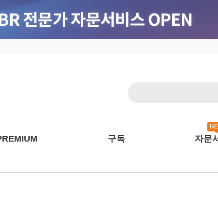
N
PREMIUM
구독
자문