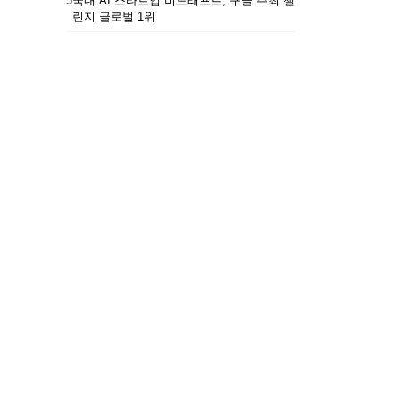
5
국내 AI 스타트업 비드래프트, 구글 주최 챌
린지 글로벌 1위