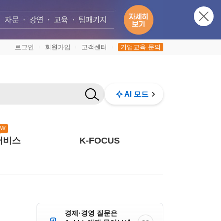
로그인
회원가입
고객센터
기업교육 문의
|
|
|
AI 모드
EW
서비스
K-FOCUS
경제·경영 질문은