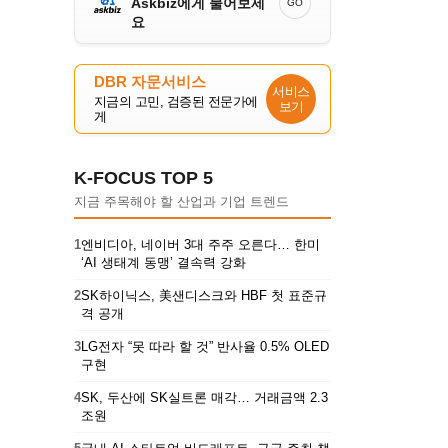
Askbiz에게 물어보세
GO
요
DBR 자문서비스
서비스
지금의 고민, 검증된 전문가에
보기
게
K-FOCUS TOP 5
지금 주목해야 할 산업과 기업 트렌드
1
엔비디아, 네이버 3대 주주 오른다… 한미
‘AI 생태계 동맹’ 결속력 강화
2
SK하이닉스, 美샌디스크와 HBF 첫 표준규
격 공개
3
LG전자 “못 따라 할 것” 반사율 0.5% OLED
구현
4
SK, 두산에 SK실트론 매각… 거래금액 2.3
조원