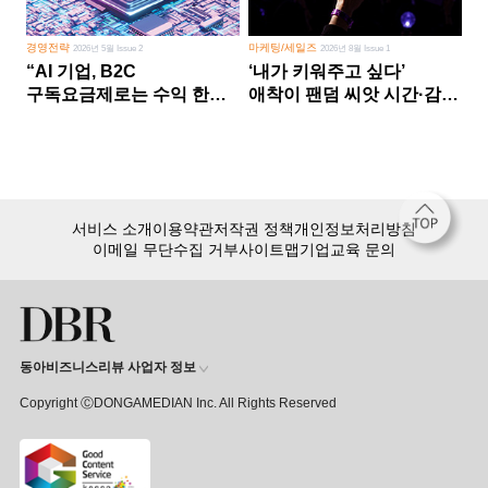
경영전략
마케팅/세일즈
2026년 5월 Issue 2
2026년 8월 Issue 1
“AI 기업, B2C
‘내가 키워주고 싶다’
구독요금제로는 수익 한계
애착이 팬덤 씨앗 시간·감정
다른 사업 없이 AI 성장에만
쏟다 보면 ‘정체성
의존 땐 위기”
공동체’로
서비스 소개
이용약관
저작권 정책
개인정보처리방침
이메일 무단수집 거부
사이트맵
기업교육 문의
동아비즈니스리뷰 사업자 정보
Copyright ⒸDONGAMEDIAN Inc. All Rights Reserved
회원 가입만 해도, DBR 월정액 서비스 첫 달 무료!
15,000여 건의 DBR 콘텐츠를
무제한으로 이용
하세요.