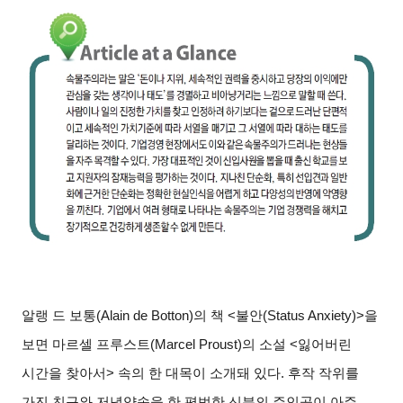
알랭 드 보통(Alain de Botton)의 책 <불안(Status Anxiety)>을
보면 마르셀 프루스트(Marcel Proust)의 소설 <잃어버린
시간을 찾아서> 속의 한 대목이 소개돼 있다. 후작 작위를
가진 친구와 저녁약속을 한 평범한 신분의 주인공이 아주