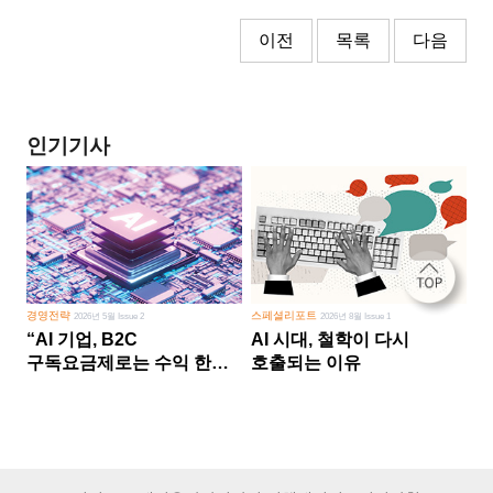
이전
목록
다음
인기기사
경영전략
스페셜리포트
2026년 5월 Issue 2
2026년 8월 Issue 1
“AI 기업, B2C
AI 시대, 철학이 다시
구독요금제로는 수익 한계
호출되는 이유
다른 사업 없이 AI 성장에만
의존 땐 위기”