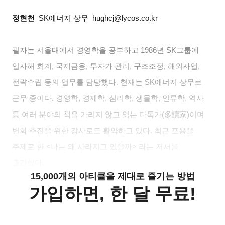
정현천
SK에너지 상무 hughcj@lycos.co.kr
필자는 서울대에서 경영학을 공부하고 1986년 SK그룹에
입사해 회계, 국제금융, 투자가 관리, 구조조정, 해외사업,
전략수립 등의 업무를 담당했다. 현재는 SK에너지 상무로
근무 중이다. 경영학, 경제학, 심리학, 생물학, 인류학, 역사
등 여러 분야의 책을 가리지 않고 읽는 다독가(
多讀家
)
이며
변화 추진을 위한 강사로도 활약하고 있다. 최근 포용을
주제로 한 <나는 왜 사라지고 있을까> 라는 저서를
출간했다.
15,000개의 아티클을 제대로 즐기는 방법
가입하면, 한 달 무료!