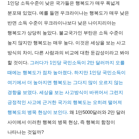
1
인당 소득수준이 낮은 국가들은 행복도가 매우 폭넓게
분포돼 있었다
.
예를 들면 우크라이나는 행복도가 매우 낮은
반면 소득 수준이 우크라이나보다 낮은 나이지리아는
행복도가 상당히 높았다
.
불교국가인 부탄은 소득 수준이
높지 않지만 행복도는 매우 높다
.
이것은 세상을 보는 사고
방식의 차이
,
다른 사람과의 비교에 대한 둔감성이라고 봐야
할 것이다
.
그러다가
1
인당 국민소득이
2
만 달러까지 오를
때에는 행복도가 점차 높아졌다
.
하지만
1
인당 국민소득이
여기에서 더 높아지면 행복도는 그다지 많이 오르지 않는
경향을 보였다
.
세상을 보는 사고방식이 바뀌어서 그런지
긍정적인 사고에 근거한 국가의 행복도는 오히려 떨어져
행복도의 병목 현상이 보인다
.
왜
1
만
5000
달러와
2
만 달러
사이에서 이러한 행복의 병목 현상
,
즉 행복의 함정이
나타나는 것일까
?