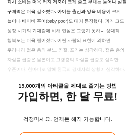
과시 소비는 더욱 커져 저축이 크게 줄고 부채는 늘어나 실질
구매력은 더욱 감소했다
.
아이들 출산과 양육 비용이 크게
늘어나 베이비 푸어
(baby poor)
도 대거 등장했다
.
과거 고도
성장 시기의 기대감에 비해 현실은 그렇지 못하니 상대적
행복도는 더욱 떨어졌다
.
어떤 사람의 표현에 의하면
우리나라 젊은 층의 분노
,
좌절
,
포기는 심각하다
.
젊은 층의
자살률 급증은 물론이고 고령층의 자살률 급증도 심각한
수준이다
.
한마디로 말해 한국의 경제사회 상황이 심각하다
.
15,000개의 아티클을 제대로 즐기는 방법
가입하면, 한 달 무료!
걱정마세요. 언제든 해지 가능합니다.