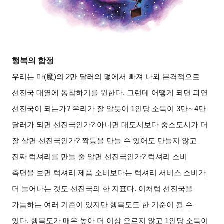
행복의 함정
우리는 마
(
魔
)
의
2
만 달러의 덫에서 빠져 나와 본격적으로
선진국 대열에 동참하기를 원한다
.
그런데 어떻게 되면 과연
선진국이 되는가
?
우리가 잘 알듯이
1
인당 소득이
3
만
∼4
만
달러가 되면 선진국인가
?
아니면 대도시보다 중소도시가 더
잘 살면 선진국인가
?
짝퉁을 만들 수 있어도 만들지 않고
진짜 럭셔리를 만들 줄 알면 선진국인가
?
럭셔리 소비
측면을 보면 럭셔리 제품 소비보다는 럭셔리 서비스 소비가
더 늘어나는 것도 선진국의 한 지표다
.
이처럼 선진국을
가늠하는 여러 기준이 있지만 행복도도 한 기준이 될 수
있다
.
행복도가 매우 높아 더 이상 오르지 않고
1
인당 소득이