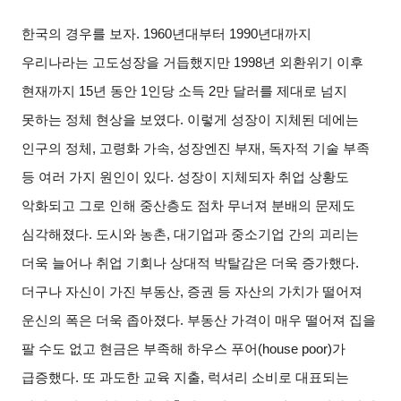
한국의 경우를 보자
. 1960
년대부터
1990
년대까지
우리나라는 고도성장을 거듭했지만
1998
년 외환위기 이후
현재까지
15
년 동안
1
인당 소득
2
만 달러를 제대로 넘지
못하는 정체 현상을 보였다
.
이렇게 성장이 지체된 데에는
인구의 정체
,
고령화 가속
,
성장엔진 부재
,
독자적 기술 부족
등 여러 가지 원인이 있다
.
성장이 지체되자 취업 상황도
악화되고 그로 인해 중산층도 점차 무너져 분배의 문제도
심각해졌다
.
도시와 농촌
,
대기업과 중소기업 간의 괴리는
더욱 늘어나 취업 기회나 상대적 박탈감은 더욱 증가했다
.
더구나 자신이 가진 부동산
,
증권 등 자산의 가치가 떨어져
운신의 폭은 더욱 좁아졌다
.
부동산 가격이 매우 떨어져 집을
팔 수도 없고 현금은 부족해 하우스 푸어
(house poor)
가
급증했다
.
또 과도한 교육 지출
,
럭셔리 소비로 대표되는