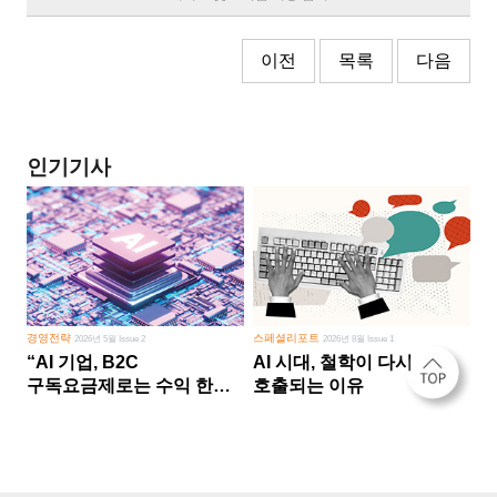
이전
목록
다음
인기기사
경영전략
스페셜리포트
2026년 5월 Issue 2
2026년 8월 Issue 1
“AI 기업, B2C
AI 시대, 철학이 다시
구독요금제로는 수익 한계
호출되는 이유
다른 사업 없이 AI 성장에만
의존 땐 위기”