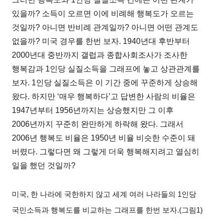
있을까
?
소득이 오르면 이에 비례해 행복도가 오르는
것일까
?
아니면 반비례 관계일까
?
아니면 어떤 관계도
없을까
?
미국 경우를 한번 보자
. 1940
년대 후반부터
2000
년대 중반까지 갤럽과 종합사회조사가 조사한
행복감과
1
인당 실질소득을 그래프에 놓고 상관관계를
보자
. 1
인당 실질소득은 이 기간 중에 꾸준하게 상승해
왔다
.
하지만
‘
매우 행복하다
’
고 답변한 사람의 비율은
1947
년부터
1956
년까지는 상승했지만 그 이후
2006
년까지 꾸준히 완만하게 하락해 왔다
.
그래서
2006
년 행복도 비율은
1950
년 비율 비슷한 수준이 돼
버렸다
.
그렇다면 왜 그렇게 더욱 행복해지려고 열심히
일을 했던 것일까
?
미국
,
한 나라에 국한하지 않고 세계 여러 나라들의
1
인당
국민소득과 행복도를 비교하는 그래프를 한번 보자
.(
그림
1)