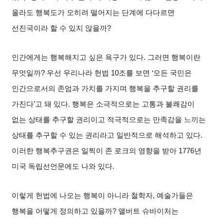
올라도 행복도가 오히려 떨어지는 단계에 다다르면
선진국이라 할 수 있지 않을까
?
인간에게는 행복해지고 싶은 욕구가 있다
.
그러면 행복이란
무엇일까
?
우선 우리나라 헌법
10
조를 보면
‘
모든 국민은
인간으로서의 존엄과 가치를 가지며 행복을 추구할 권리를
가진다
’
고 돼 있다
.
행복은 소극적으로는 고통과 불쾌감이
없는 상태를 추구할 권리이고 적극적으로는 만족감을 느끼는
상태를 추구할 수 있는 권리라고 일반적으로 해석하고 있다
.
이러한 행복추구권은 일찍이 존 로크의 영향을 받아
1776
년
미국 독립선언문에도 나와 있다
.
이렇게 헌법에 나오는 행복이 아니라 철학자
,
예술가들은
행복을 어떻게 정의하고 있을까
?
앨버트 슈바이처는