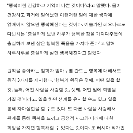
“
행복이란 건강하고 기억이 나쁜 것이다
”
라고 말했다
.
몸이
건강하고 과거에 일어났던 이런저런 일에 대한 생각에
얽매이지 않으면 행복해진다는 것이다
.
예술가인 레오나르도
다빈치는
“
충실하게 보낸 하루가 행복한 잠을 가져다주듯이
충실하게 보낸 삶은 행복한 죽음을 가져다 준다
”
고 말해
하루하루를 충실하게 살면 행복해진다고 믿었다
.
원칙을 좋아하는 철학자 임마누엘 칸트는 행복에 대해서도
원칙
3
가지를 제시했다
. ‘
행복의 원칙은 첫째
,
어떤 일을 할
것
,
둘째
,
어떤 사람을 사랑할 것
,
셋째
,
어떤 일에 희망을
가질 것
’
이라고
.
일을 하면 생계를 유지할 수도 있고 일을
통해 자아실현을 할 수도 있다
.
또 다른 사람을 사랑해서
관계를 통해 행복을 느끼고 긍정적 사고와 미래에 대한
희망을 가지면 행복해질 수 있다는 것이다
.
또 러시아 작가인