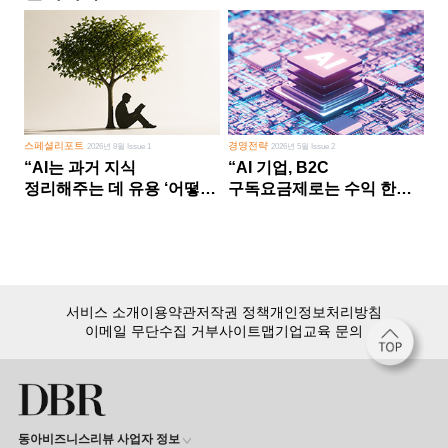
스페셜리포트
경영전략
2026년 8월 Issue 1
2026년 5월 Issue 2
“AI는 과거 지식
“AI 기업, B2C
정리해주는 데 유용 ‘어떻게
구독요금제로는 수익 한계
살 건가’ 미래 창조는 인간
다른 사업 없이 AI 성장에만
몫”
의존 땐 위기”
서비스 소개
이용약관
저작권 정책
개인정보처리방침
이메일 무단수집 거부
사이트맵
기업교육 문의
동아비즈니스리뷰 사업자 정보