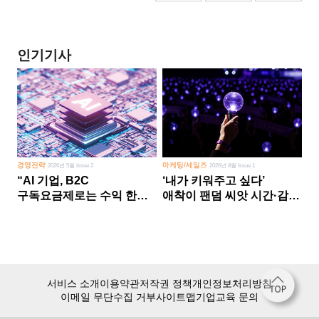
인기기사
경영전략
마케팅/세일즈
2026년 5월 Issue 2
2026년 8월 Issue 1
“AI 기업, B2C
‘내가 키워주고 싶다’
구독요금제로는 수익 한계
애착이 팬덤 씨앗 시간·감정
다른 사업 없이 AI 성장에만
쏟다 보면 ‘정체성
의존 땐 위기”
공동체’로
서비스 소개
이용약관
저작권 정책
개인정보처리방침
이메일 무단수집 거부
사이트맵
기업교육 문의