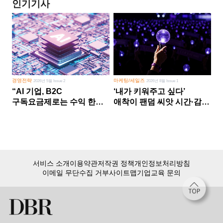
인기기사
경영전략
마케팅/세일즈
2026년 5월 Issue 2
2026년 8월 Issue 1
“AI 기업, B2C
‘내가 키워주고 싶다’
구독요금제로는 수익 한계
애착이 팬덤 씨앗 시간·감정
다른 사업 없이 AI 성장에만
쏟다 보면 ‘정체성
의존 땐 위기”
공동체’로
서비스 소개
이용약관
저작권 정책
개인정보처리방침
이메일 무단수집 거부
사이트맵
기업교육 문의