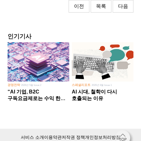
이전
목록
다음
인기기사
경영전략
스페셜리포트
2026년 5월 Issue 2
2026년 8월 Issue 1
“AI 기업, B2C
AI 시대, 철학이 다시
구독요금제로는 수익 한계
호출되는 이유
다른 사업 없이 AI 성장에만
의존 땐 위기”
서비스 소개
이용약관
저작권 정책
개인정보처리방침