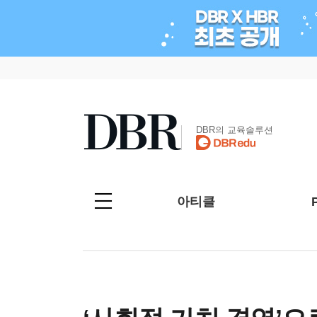
DBR의 교육솔루션
아티클