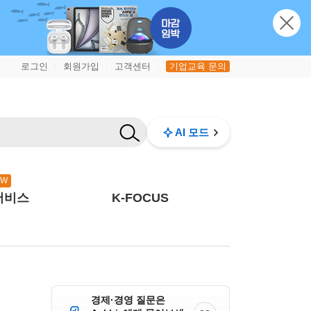
로그인
회원가입
고객센터
기업교육 문의
|
|
|
AI 모드
EW
서비스
K-FOCUS
경제·경영 질문은