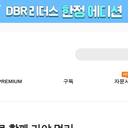
N
PREMIUM
구독
자문