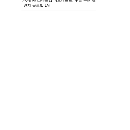
5
국내 AI 스타트업 비드래프트, 구글 주최 챌
린지 글로벌 1위