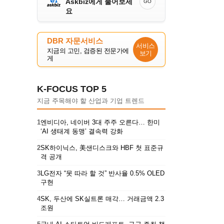
Askbiz에게 물어보세
GO
요
DBR 자문서비스
서비스
지금의 고민, 검증된 전문가에
보기
게
K-FOCUS TOP 5
지금 주목해야 할 산업과 기업 트렌드
1
엔비디아, 네이버 3대 주주 오른다… 한미
‘AI 생태계 동맹’ 결속력 강화
2
SK하이닉스, 美샌디스크와 HBF 첫 표준규
격 공개
3
LG전자 “못 따라 할 것” 반사율 0.5% OLED
구현
4
SK, 두산에 SK실트론 매각… 거래금액 2.3
조원