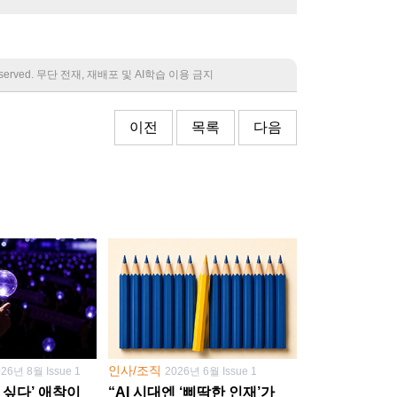
 reserved. 무단 전재, 재배포 및 AI학습 이용 금지
이전
목록
다음
인사/조직
026년 8월 Issue 1
2026년 6월 Issue 1
 싶다’ 애착이
“AI 시대엔 ‘삐딱한 인재’가