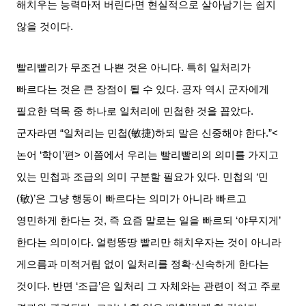
해치우는 능력마저 버린다면 현실적으로 살아남기는 쉽지
않을 것이다
.
빨리빨리가 무조건 나쁜 것은 아니다
.
특히 일처리가
빠르다는 것은 큰 장점이 될 수 있다
.
공자 역시 군자에게
필요한 덕목 중 하나로 일처리에 민첩한 것을 꼽았다
.
군자라면
“
일처리는 민첩
(
敏捷
)
하되 말은 신중해야 한다
.”<
논어
‘
학이
’
편
>
이쯤에서 우리는 빨리빨리의 의미를 가지고
있는 민첩과 조급의 의미 구분할 필요가 있다
.
민첩의
‘
민
(
敏
)’
은 그냥 행동이 빠르다는 의미가 아니라 빠르고
영민하게 한다는 것
,
즉 요즘 말로는 일을 빠르되
‘
야무지게
’
한다는 의미이다
.
얼렁뚱땅 빨리만 해치우자는 것이 아니라
게으름과 미적거림 없이 일처리를 정확
·
신속하게 한다는
것이다
.
반면
‘
조급
’
은 일처리 그 자체와는 관련이 적고 주로