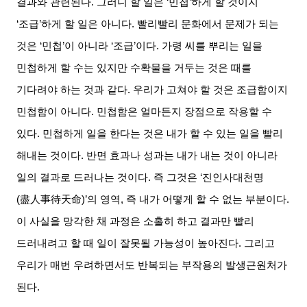
결과와 관련된다
.
그러니 할 일은
‘
민첩
’
하게 할 것이지
‘
조급
’
하게 할 일은 아니다
.
빨리빨리 문화에서 문제가 되는
것은
‘
민첩
’
이 아니라
‘
조급
’
이다
.
가령 씨를 뿌리는 일을
민첩하게 할 수는 있지만 수확물을 거두는 것은 때를
기다려야 하는 것과 같다
.
우리가 고쳐야 할 것은 조급함이지
민첩함이 아니다
.
민첩함은 얼마든지 장점으로 작용할 수
있다
.
민첩하게 일을 한다는 것은 내가 할 수 있는 일을 빨리
해내는 것이다
.
반면 효과나 성과는 내가 내는 것이 아니라
일의 결과로 드러나는 것이다
.
즉 그것은
‘
진인사대천명
(
盡人事待天命
)’
의 영역
,
즉 내가 어떻게 할 수 없는 부분이다
.
이 사실을 망각한 채 과정은 소홀히 하고 결과만 빨리
드러내려고 할 때 일이 잘못될 가능성이 높아진다
.
그리고
우리가 매번 우려하면서도 반복되는 부작용의 발생근원처가
된다
.