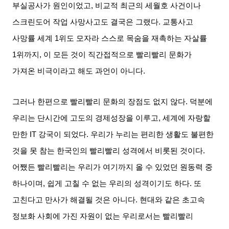
부실공사가 원인이었고
,
비교적 최근의 세월호 사건이나
스크린도어 작업 사망사고도 결국은 그랬다
.
교통사고
사망률 세계
1
위도 모자라 스스로 목숨을 재촉하는 자살률
1
위까지
,
이 모든 것이 직간접적으로 빨리빨리 문화가
가져온 비극이라고 해도 과언이 아니다
.
그러나 한편으로 빨리빨리 문화의 장점도 없지 않다
.
덕분에
우리는 단시간에 고도의 경제성장을 이루고
,
세계에 자랑할
만한
IT
강국이 되었다
.
우리가 누리는 편리한 생활도 불편한
것을 못 참는 한국인의 빨리빨리 성격에서 비롯된 것이다
.
어쨌든 빨리빨리는 우리가 여기까지 올 수 있었던 원동력 중
하나이며
,
쉽게 고칠 수 없는 우리의 성격이기도 하다
.
또
고친다고 만사가 해결될 것은 아니다
.
현대와 같은 초고속
정보화 사회에 가진 자원이 없는 우리로서는 빨리빨리