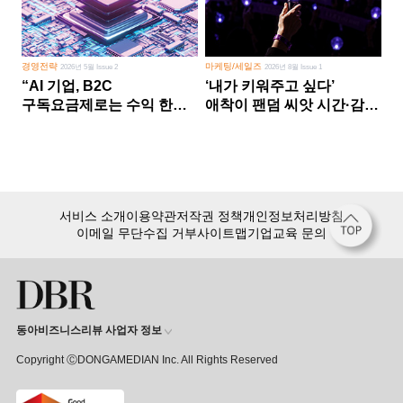
경영전략
마케팅/세일즈
2026년 5월 Issue 2
2026년 8월 Issue 1
“AI 기업, B2C
‘내가 키워주고 싶다’
구독요금제로는 수익 한계
애착이 팬덤 씨앗 시간·감정
다른 사업 없이 AI 성장에만
쏟다 보면 ‘정체성
의존 땐 위기”
공동체’로
서비스 소개
이용약관
저작권 정책
개인정보처리방침
이메일 무단수집 거부
사이트맵
기업교육 문의
동아비즈니스리뷰 사업자 정보
Copyright ⒸDONGAMEDIAN Inc. All Rights Reserved
회원 가입만 해도, DBR 월정액 서비스 첫 달 무료!