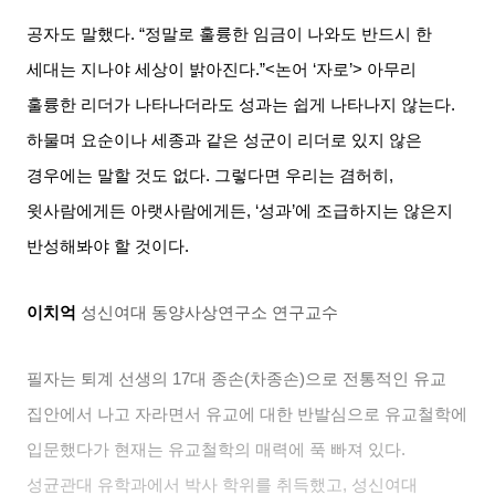
공자도 말했다
. “
정말로 훌륭한 임금이 나와도 반드시 한
세대는 지나야 세상이 밝아진다
.”<
논어
‘
자로
’>
아무리
훌륭한 리더가 나타나더라도 성과는 쉽게 나타나지 않는다
.
하물며 요순이나 세종과 같은 성군이 리더로 있지 않은
경우에는 말할 것도 없다
.
그렇다면 우리는 겸허히
,
윗사람에게든 아랫사람에게든
, ‘
성과
’
에 조급하지는 않은지
반성해봐야 할 것이다
.
이치억
성신여대 동양사상연구소 연구교수
필자는 퇴계 선생의
17
대 종손
(
차종손
)
으로 전통적인 유교
집안에서 나고 자라면서 유교에 대한 반발심으로 유교철학에
입문했다가 현재는 유교철학의 매력에 푹 빠져 있다
.
성균관대 유학과에서 박사 학위를 취득했고
,
성신여대