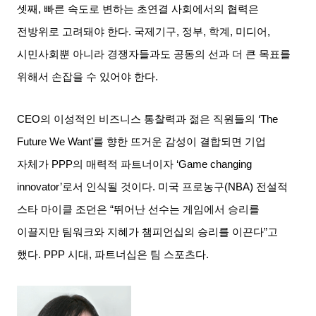
셋째
,
빠른 속도로 변하는 초연결 사회에서의 협력은
전방위로 고려돼야 한다
.
국제기구
,
정부
,
학계
,
미디어
,
시민사회뿐 아니라 경쟁자들과도 공동의 선과 더 큰 목표를
위해서 손잡을 수 있어야 한다
.
CEO
의 이성적인 비즈니스 통찰력과 젊은 직원들의
‘The
Future We Want’
를 향한 뜨거운 감성이 결합되면 기업
자체가
PPP
의 매력적 파트너이자
‘Game changing
innovator’
로서 인식될 것이다
.
미국 프로농구
(NBA)
전설적
스타 마이클 조던은
“
뛰어난 선수는 게임에서 승리를
이끌지만 팀워크와 지혜가 챔피언십의 승리를 이끈다
”
고
했다
. PPP
시대
,
파트너십은 팀 스포츠다
.