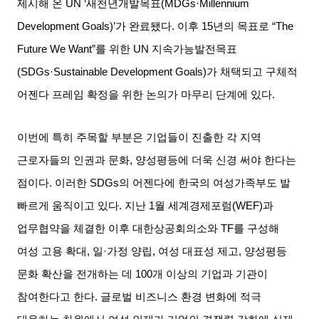
제시해 온
UN ‘
새천년개발목표
(MDGs·Millennium
Development Goals)’
가 완료됐다
.
이후
15
년의 목표로
“The
Future We Want”
를 위한
UN
지속가능발전목표
(SDGs·Sustainable Development Goals)
가 채택되고 구체적
어젠다 프레임 확정을 위한 논의가 마무리 단계에 있다
.
이번에 특히 주목할 부분은 기업들이 진출한 각 지역
근로자들의 인권과 문화
,
양성평등에 더욱 신경 써야 한다는
점이다
.
이러한
SDGs
의 어젠다에 한국의 여성가족부도 발
빠르게 움직이고 있다
.
지난
1
월 세계경제포럼
(WEF)
과
업무협약을 체결한 이후 대한상공회의소와
TF
를 구성해
여성 고용 확대
,
일
·
가정 양립
,
여성 대표성 제고
,
양성평등
문화 확산을 전개하는 데
100
개 이상의 기업과 기관이
참여한다고 한다
.
글로벌 비즈니스 환경 변화에 적극