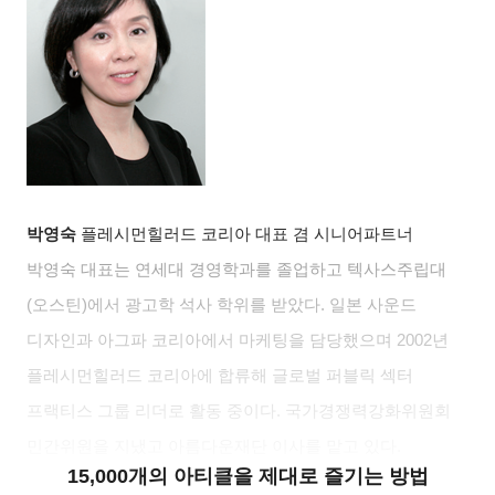
박영숙
플레시먼힐러드 코리아 대표 겸 시니어파트너
박영숙 대표는 연세대 경영학과를 졸업하고 텍사스주립대
(
오스틴
)
에서 광고학 석사 학위를 받았다
.
일본 사운드
디자인과 아그파 코리아에서 마케팅을 담당했으며
2002
년
플레시먼힐러드 코리아에 합류해 글로벌 퍼블릭 섹터
프랙티스 그룹 리더로 활동 중이다
.
국가경쟁력강화위원회
민간위원을 지냈고 아름다운재단 이사를 맡고 있다
.
15,000개의 아티클을 제대로 즐기는 방법