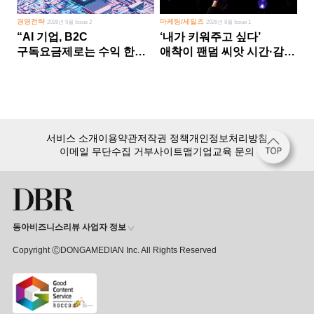
경영전략
마케팅/세일즈
2026년 5월 Issue 2
2026년 8월 Issue 1
“AI 기업, B2C
‘내가 키워주고 싶다’
구독요금제로는 수익 한계
애착이 팬덤 씨앗 시간·감정
다른 사업 없이 AI 성장에만
쏟다 보면 ‘정체성
의존 땐 위기”
공동체’로
서비스 소개
이용약관
저작권 정책
개인정보처리방침
이메일 무단수집 거부
사이트맵
기업교육 문의
동아비즈니스리뷰 사업자 정보
Copyright ⒸDONGAMEDIAN Inc. All Rights Reserved
회원 가입만 해도, DBR 월정액 서비스 첫 달 무료!
15,000여 건의 DBR 콘텐츠를
무제한으로 이용
하세요.
첫 달 무제한 이용