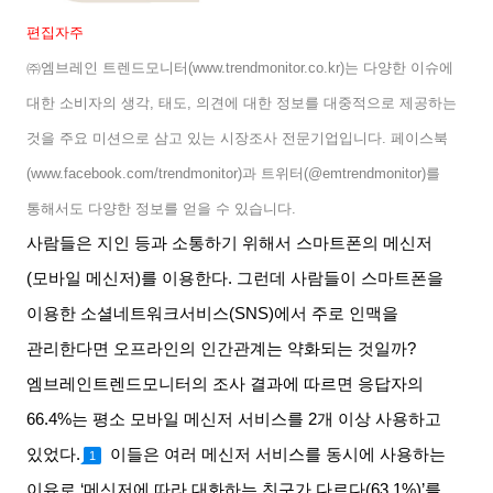
편집자주
㈜엠브레인 트렌드모니터
(www.trendmonitor.co.kr)
는 다양한 이슈에
대한 소비자의 생각
,
태도
,
의견에 대한 정보를 대중적으로 제공하는
것을 주요 미션으로 삼고 있는 시장조사 전문기업입니다
.
페이스북
(www.facebook.com/trendmonitor)
과 트위터
(@emtrendmonitor)
를
통해서도 다양한 정보를 얻을 수 있습니다
.
사람들은 지인 등과 소통하기 위해서 스마트폰의 메신저
(
모바일 메신저
)
를 이용한다
.
그런데 사람들이 스마트폰을
이용한 소셜네트워크서비스
(SNS)
에서 주로 인맥을
관리한다면 오프라인의 인간관계는 약화되는 것일까
?
엠브레인트렌드모니터의 조사 결과에 따르면 응답자의
66.4%
는 평소 모바일 메신저 서비스를
2
개 이상 사용하고
있었다
.
이들은 여러 메신저 서비스를 동시에 사용하는
1
이유로
‘
메신저에 따라 대화하는 친구가 다르다
(63.1%)’
를