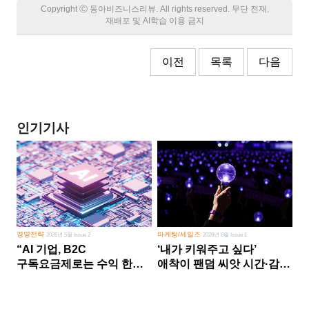
Copyright Ⓒ 동아비즈니스리뷰. All rights reserved. 무단 전재,
재배포 및 AI학습 이용 금지
이전
목록
다음
인기기사
경영전략
마케팅/세일즈
2026년 5월 Issue 2
2026년 8월 Issue 1
“AI 기업, B2C
‘내가 키워주고 싶다’
구독요금제로는 수익 한계
애착이 팬덤 씨앗 시간·감정
다른 사업 없이 AI 성장에만
쏟다 보면 ‘정체성
의존 땐 위기”
공동체’로