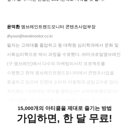
윤덕환
엠브레인트렌드모니터 콘텐츠사업부장
dhyoon@trendmonitor.co.kr
필자는 고려대를 졸업하고 동 대학원 심리학과에서 문화 및
사회심리학으로 박사 과정을 수료했다
.
㈜마크로밀엠브레인
(
구 엠브레인
)
에서 다수의 마케팅리서치 프로젝트를
수행했고 현재 엠브레인트렌드모니터에서 콘텐츠사업을
총괄하고 있으며 인천대 소비자
·
아동학과 겸임교수로 있다
.
저서로는
<
소비자는 무엇을 원하는가
>
소비자트렌드읽기
>
<
장기불황시대 소비자를 읽는
98
개의 코드
>
등이 있다
.
15,000개의 아티클을 제대로 즐기는 방법
가입하면, 한 달 무료!