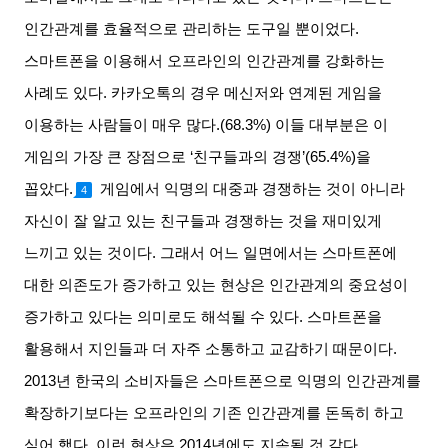
인간관계를 효율적으로 관리하는 도구일 뿐이었다
.
스마트폰을 이용해서 오프라인의 인간관계를 강화하는
사례도 있다
.
카카오톡의 경우 메신저와 연계된 게임을
이용하는 사람들이 매우 많다
.(68.3%)
이들 대부분은 이
게임의 가장 큰 장점으로
‘
친구들과의 경쟁
’(65.4%)
을
꼽았다
.
게임에서 익명의 대중과 경쟁하는 것이 아니라
4
자신이 잘 알고 있는 친구들과 경쟁하는 것을 재미있게
느끼고 있는 것이다
.
그래서 어느 일면에서는 스마트폰에
대한 의존도가 증가하고 있는 현상은 인간관계의 중요성이
증가하고 있다는 의미로도 해석될 수 있다
.
스마트폰을
활용해서 지인들과 더 자주 소통하고 교감하기 때문이다
.
2013
년 한국의 소비자들은 스마트폰으로 익명의 인간관계를
확장하기보다는 오프라인의 기존 인간관계를 돈독히 하고
싶어 했다
.
이런 현상은
2014
년에도 지속될 것 같다
.