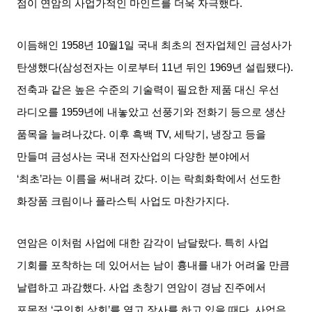
점이 연암의 사업가적인 마인드를 더욱 자극했다
.
이듬해인
1958
년
10
월
1
일 국내 최초의 전자업체인 금성사가
탄생했다
(
삼성전자는 이로부터
11
년 뒤인
1969
년 설립됐다
).
전축과 같은 높은 수준의 기술력이 필요한 제품 대신 우선
라디오를
1959
년에 내놓았고 선풍기와 전화기 등으로 생산
품목을 늘려나갔다
.
이후 흑백
TV,
세탁기
,
냉장고 등을
만들며 금성사는 국내 전자산업의 다양한 분야에서
‘
최초
’
라는 이름을 써내려 갔다
.
이는 락희화학에서 선도한
화장품 크림이나 플라스틱 사업도 마찬가지다
.
연암은 이처럼 사업에 대한 감각이 남달랐다
.
특히 사업
기회를 포착하는 데 있어서는 남이 흉내를 내가 어려울 만큼
날렵하고 과감했다
.
사업 초창기 연암이 경남 진주에서
포목점
‘
구인회 상회
’
를 열고 장사를 하고 있을 때다
.
사업은