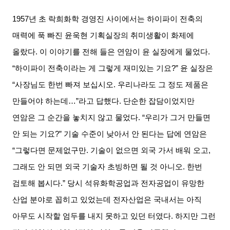
1957
년 초 락희화학 경영진 사이에서는 하이파이 전축의
매력에 푹 빠진 윤욱현 기획실장의 취미생활이 화제에
올랐다
.
이 이야기를 전해 들은 연암이 윤 실장에게 물었다
.
“
하이파이 전축이라는 게 그렇게 재미있는 기요
?”
윤 실장은
“
사장님도 한번 빠져 보십시오
.
우리나라도 그 정도 제품은
만들어야 하는데
…”
라고 답했다
.
단순한 잡담이었지만
연암은 그 순간을 놓치지 않고 물었다
. “
우리가 그거 만들면
안 되는 기요
?”
기술 수준이 낮아서 안 된다는 답에 연암은
“
그렇다면 문제없구만
.
기술이 없으면 외국 가서 배워 오고
,
그래도 안 되면 외국 기술자 초빙하면 될 것 아니오
.
한번
검토해 봅시다
.”
당시 석유화학공업과 전자공업이 유망한
산업 분야로 꼽히고 있었는데 전자산업은 국내서는 아직
아무도 시작할 엄두를 내지 못하고 있던 터였다
.
하지만 그런