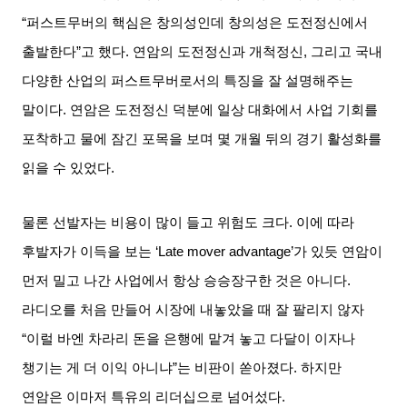
“
퍼스트무버의 핵심은 창의성인데 창의성은 도전정신에서
출발한다
”
고 했다
.
연암의 도전정신과 개척정신
,
그리고 국내
다양한 산업의 퍼스트무버로서의 특징을 잘 설명해주는
말이다
.
연암은 도전정신 덕분에 일상 대화에서 사업 기회를
포착하고 물에 잠긴 포목을 보며 몇 개월 뒤의 경기 활성화를
읽을 수 있었다
.
물론 선발자는 비용이 많이 들고 위험도 크다
.
이에 따라
후발자가 이득을 보는
‘Late mover advantage’
가 있듯 연암이
먼저 밀고 나간 사업에서 항상 승승장구한 것은 아니다
.
라디오를 처음 만들어 시장에 내놓았을 때 잘 팔리지 않자
“
이럴 바엔 차라리 돈을 은행에 맡겨 놓고 다달이 이자나
챙기는 게 더 이익 아니냐
”
는 비판이 쏟아졌다
.
하지만
연암은 이마저 특유의 리더십으로 넘어섰다
.