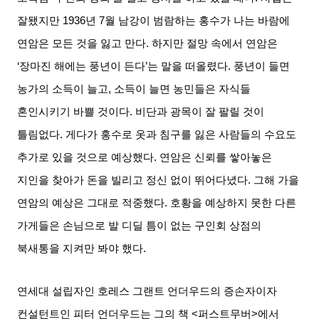
잘됐지만
1936
년
7
월 남강이 범람하는 홍수가 나는 바람에
연암은 모든 것을 잃고 만다
.
하지만 절망 속에서 연암은
‘
장마진 해에는 풍년이 든다
’
는 말을 떠올렸다
.
풍년이 들면
농가의 소득이 늘고
,
소득이 늘면 농민들은 자식들
혼인시키기 바쁠 것이다
.
비단과 광목이 잘 팔릴 것이
틀림없다
.
게다가 홍수로 옷과 침구를 잃은 사람들의 수요도
추가로 있을 것으로 예상했다
.
연암은 신뢰를 쌓아놓은
지인을 찾아가 돈을 빌리고 정신 없이 뛰어다녔다
.
그해 가을
연암의 예상은 그대로 적중했다
.
호황을 예상하지 못한 다른
가게들은 손님으로 발 디딜 틈이 없는 구인회 상점의
북새통을 지켜만 봐야 했다
.
연세대 설립자인 호레스 그랜트 언더우드의 증손자이자
컨설턴트인 피터 언더우드는 그의 책
<
퍼스트무버
>
에서