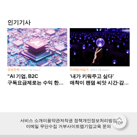
인기기사
경영전략
마케팅/세일즈
2026년 5월 Issue 2
2026년 8월 Issue 1
“AI 기업, B2C
‘내가 키워주고 싶다’
구독요금제로는 수익 한계
애착이 팬덤 씨앗 시간·감정
다른 사업 없이 AI 성장에만
쏟다 보면 ‘정체성
의존 땐 위기”
공동체’로
서비스 소개
이용약관
저작권 정책
개인정보처리방침
이메일 무단수집 거부
사이트맵
기업교육 문의