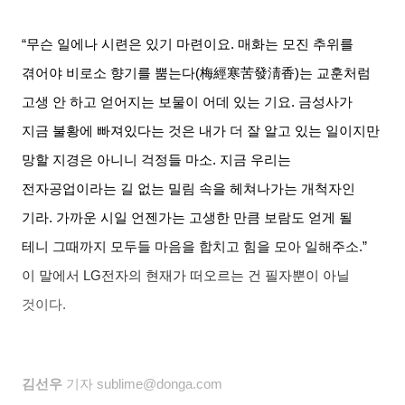
“무슨 일에나 시련은 있기 마련이요
.
매화는 모진 추위를
겪어야 비로소 향기를 뿜는다
(
梅經寒苦發淸香
)
는 교훈처럼
고생 안 하고 얻어지는 보물이 어데 있는 기요
.
금성사가
지금 불황에 빠져있다는 것은 내가 더 잘 알고 있는 일이지만
망할 지경은 아니니 걱정들 마소
.
지금 우리는
전자공업이라는 길 없는 밀림 속을 헤쳐나가는 개척자인
기라
.
가까운 시일 언젠가는 고생한 만큼 보람도 얻게 될
테니 그때까지 모두들 마음을 합치고 힘을 모아 일해주소
.”
이 말에서
LG
전자의 현재가 떠오르는 건 필자뿐이 아닐
것이다
.
김선우
기자
sublime@donga.com