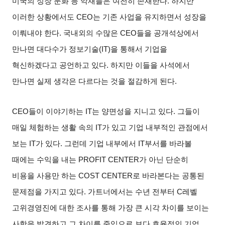
미국의 성장 둔화 등 악재들은 여전히 존재한다
.
하지만
이러한 상황에서도
CEO
는 기존 사업을 유지하면서 성장을
이뤄내야 한다
.
국내외의 수많은
CEO
들을 공개석상에서
만나면 대다수가 정보기술
(IT)
을 통해서 기업을
혁신하겠다고 공언하고 있다
.
하지만 이들을 사석에서
만나면 실제 생각은 다르다는 것을 절감하게 된다
.
CEO
들이 이야기하는
IT
는 양면성을 지니고 있다
.
그들이
매일 체험하는 생활 속의
IT
가 있고 기업 내부적인 관점에서
보는
IT
가 있다
.
그런데 기업 내부에서
IT
부서를 바라볼
때에는 수익을 내는
PROFIT CENTER
가 아닌 단순히
비용을 사용만 하는
COST CENTER
로 바라본다는 공통된
문제점을 가지고 있다
.
가트너에서는 수년 전부터
C
레벨
고위경영진에 대한 조사를 통해 가장 큰 시각 차이를 보이는
사항을 발견하고 그 차이를 줄임으로 보다 효율적인 기업