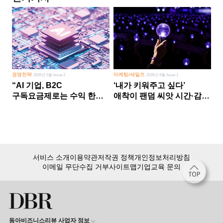
경영전략
마케팅/세일즈
2026년 5월 Issue 2
2026년 8월 Issue 1
“AI 기업, B2C
‘내가 키워주고 싶다’
구독요금제로는 수익 한계
애착이 팬덤 씨앗 시간·감정
다른 사업 없이 AI 성장에만
쏟다 보면 ‘정체성
의존 땐 위기”
공동체’로
서비스 소개
이용약관
저작권 정책
개인정보처리방침
이메일 무단수집 거부
사이트맵
기업교육 문의
동아비즈니스리뷰 사업자 정보