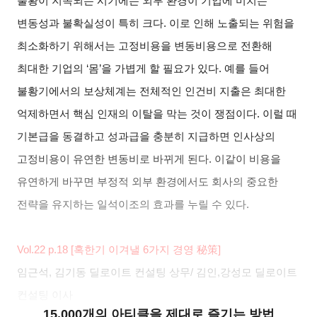
불황이 지속되는 시기에는 외부 환경이 기업에 미치는
변동성과 불확실성이 특히 크다
.
이로 인해 노출되는 위험을
최소화하기 위해서는 고정비용을 변동비용으로 전환해
최대한 기업의
‘
몸
’
을 가볍게 할 필요가 있다
.
예를 들어
불황기에서의 보상체계는 전체적인 인건비 지출은 최대한
억제하면서 핵심 인재의 이탈을 막는 것이 쟁점이다
.
이럴 때
기본급을 동결하고 성과급을 충분히 지급하면 인사상의
고정비용이 유연한 변동비로 바뀌게 된다
.
이같이 비용을
유연하게 바꾸면 부정적 외부 환경에서도 회사의 중요한
전략을 유지하는 일석이조의 효과를 누릴 수 있다
.
Vol.22 p.18 [
혹한기 이겨낼
6
가지 경영
秘策
]
임근석
,
김기동 딜로이트 컨설팅 상무
/
김인
,
강성모 딜로이트
컨설팅 이사
15,000개의 아티클을 제대로 즐기는 방법