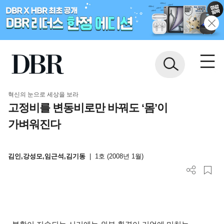
혁신의 눈으로 세상을 보라
고정비를 변동비로만 바꿔도 ‘몸’이
가벼워진다
김인,강성모,임근석,김기동
|
1호 (2008년 1월)