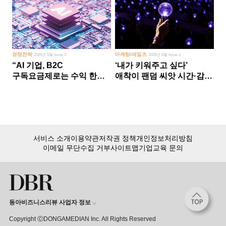
경영전략
마케팅/세일즈
2026년 5월 Issue 2
2026년 8월 Issue 1
“AI 기업, B2C
‘내가 키워주고 싶다’
구독요금제로는 수익 한계
애착이 팬덤 씨앗 시간·감정
다른 사업 없이 AI 성장에만
쏟다 보면 ‘정체성
의존 땐 위기”
공동체’로
서비스 소개
이용약관
저작권 정책
개인정보처리방침
이메일 무단수집 거부
사이트맵
기업교육 문의
동아비즈니스리뷰 사업자 정보
Copyright ⒸDONGAMEDIAN Inc. All Rights Reserved