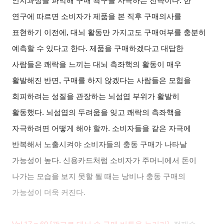
인지과정을 파악해 구매 욕구를 자극하는 전략이다
.
한
연구에 따르면 소비자가 제품을 본 직후 구매의사를
표현하기 이전에
,
대뇌 활동만 가지고도 구매여부를 충분히
예측할 수 있다고 한다
.
제품을 구매하겠다고 대답한
사람들은 쾌락을 느끼는 대뇌 측좌핵의 활동이 매우
활발해진 반면
,
구매를 하지 않겠다는 사람들은 모험을
회피하려는 성질을 관장하는 뇌섬엽 부위가 활발히
활동했다
.
뇌섬엽의 두려움을 잊고 쾌락의 측좌핵을
자극하려면 어떻게 해야 할까
.
소비자들을 같은 자극에
반복해서 노출시켜야 소비자들의 충동 구매가 나타날
가능성이 높다
.
신용카드처럼 소비자가 주머니에서 돈이
나가는 모습을 보지 못할 될 때는 낭비나 충동 구매의
가능성이 더욱 커진다
.