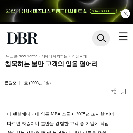
‘뉴 노멀(New Normal)’ 시대에 대처하는 마케팅 지혜
침묵하는 불만 고객의 입을 열어라
문권모
|
1호 (2008년 1월)
미 펜실베니아대 와튼
MBA
스쿨이
2005
년 조사한 바에
따르면 짜증이나 불만을 경험한 고객 중 기업에 직접
항의하는 사람은
6%
에 불과했다
.
대신 이들은 주위