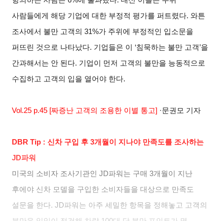
사람들에게 해당 기업에 대한 부정적 평가를 퍼트렸다
.
와튼
조사에서 불만 고객의
31%
가 주위에 부정적인 입소문을
퍼뜨린 것으로 나타났다
.
기업들은 이
‘
침묵하는 불만 고객
’
을
간과해서는 안 된다
.
기업이 먼저 고객의 불만을 능동적으로
수집하고 고객의 입을 열어야 한다
.
Vol.25 p.45 [
짜증난 고객의 조용한 이별 통고
]
·
문권모 기자
DBR Tip :
신차 구입 후
3
개월이 지나야 만족도를 조사하는
JD
파워
미국의 소비자 조사기관인
JD
파워는 구매
3
개월이 지난
후에야 신차 모델을 구입한 소비자들을 대상으로 만족도
설문을 한다
. JD
파워는 아주 세밀한 항목을 정해놓고 고객의
불만을 일일이 점검해 차량
100
대 당 불만 포인트가 몇