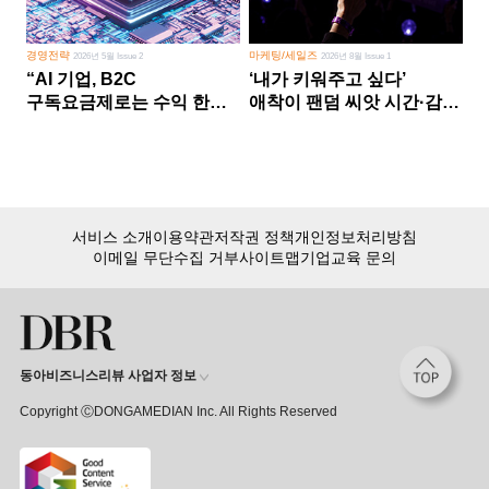
경영전략
마케팅/세일즈
2026년 5월 Issue 2
2026년 8월 Issue 1
“AI 기업, B2C
‘내가 키워주고 싶다’
구독요금제로는 수익 한계
애착이 팬덤 씨앗 시간·감정
다른 사업 없이 AI 성장에만
쏟다 보면 ‘정체성
의존 땐 위기”
공동체’로
서비스 소개
이용약관
저작권 정책
개인정보처리방침
이메일 무단수집 거부
사이트맵
기업교육 문의
동아비즈니스리뷰 사업자 정보
Copyright ⒸDONGAMEDIAN Inc. All Rights Reserved
회원 가입만 해도, DBR 월정액 서비스 첫 달 무료!
15,000여 건의 DBR 콘텐츠를
무제한으로 이용
하세요.