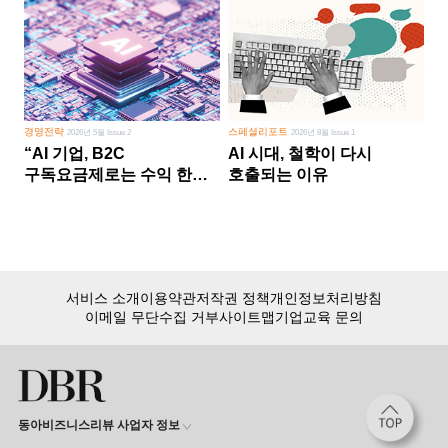
경영전략
스페셜리포트
2026년 5월 Issue 2
2026년 8월 Issue 1
“AI 기업, B2C
AI 시대, 철학이 다시
구독요금제로는 수익 한계
호출되는 이유
다른 사업 없이 AI 성장에만
의존 땐 위기”
서비스 소개
이용약관
저작권 정책
개인정보처리방침
이메일 무단수집 거부
사이트맵
기업교육 문의
동아비즈니스리뷰 사업자 정보