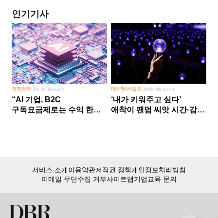
인기기사
경영전략
마케팅/세일즈
2026년 5월 Issue 2
2026년 8월 Issue 1
“AI 기업, B2C
‘내가 키워주고 싶다’
구독요금제로는 수익 한계
애착이 팬덤 씨앗 시간·감정
다른 사업 없이 AI 성장에만
쏟다 보면 ‘정체성
의존 땐 위기”
공동체’로
서비스 소개
이용약관
저작권 정책
개인정보처리방침
이메일 무단수집 거부
사이트맵
기업교육 문의